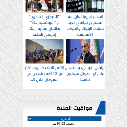
أسهم أوروبا تغلق عند
”المركزي المصري”
مستوى قياسي جديد
و”أفريكسيم بنك”
بقيادة البنوك والموارد
يطلقان مشروع بنك
الأساسية
إفريقي للذهب
الرئيس الإيراني: رد طهران
الأمم المتحدة: نزوح أكثر
على أي عدوان سيكون
من 10 آلاف شخص في
قاسيا
السودان خلال 3...
مواقيت الصلاة
الجمعة
09:03 مـ