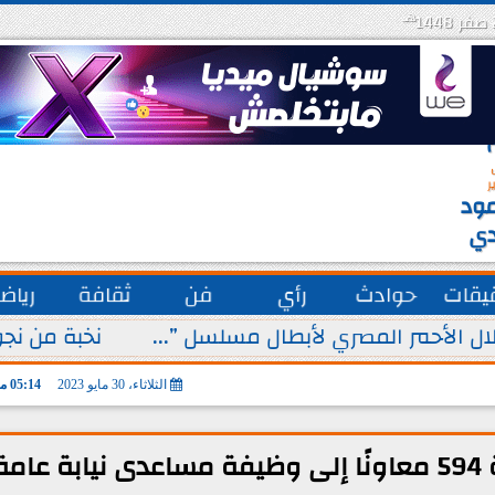
هـ
س
ة
ق
ر
ود
دي
يقات
حوادث
رأي
فن
ثقافة
رياض
ل الأحمر المصري لأبطال مسلسل ”...
نخبة من نجو
الثلاثاء، 30 مايو 2023
05:14 مـ
مة