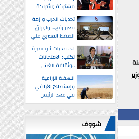
مشتركة وشراكة
إستراتيجية شاملة
تحديات الحرب وأزمة
واستثمارات جديدة
معبر رفح... واوراق
الضغط المصري علي
إسرائيل
ا.د. محبات أبوعميرة
تكتب: الامتحانات
القضائية الصادر بالقرار بقانون رقم 46 لسنة
..وثقافة الغش
ا عرضه وزير
النهضة الزراعية
وإستصلاح الأراضي
في عهد الرئيس
السيسي
شووف