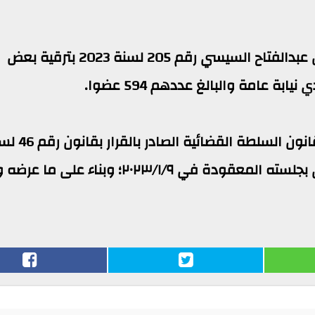
نشرت الجريدة الرسمية، الثلاثاء، قرار الرئيس عبدالفتاح السيسي رقم 205 لسنة 2023 بترقية بعض
ة عامة والبالغ عددهم 594 عضوا.
جاء ذلك بعد الاطلاع على الدستور؛ وعلى قانون السلطة 
١٩٧٢؛ وعلى موافقة مجلس القضاء الأعلى بجلسته المعقودة في ۲۰۲۳/۱/٩؛ وبناء على م