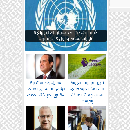
الأمم المتحدة: عدد سكان العالم يبلغ 8
مليارات نسمة بحلول 15 نوفمبر...
تأجيل مباريات الجولة
«فايز» بعد استجابة
السابعة لـ«بريميرليج»
الرئيس السيسي لعلاجه:
بسبب وفاة الملكة
«قلبي رجع كأنه جديد»
إليزابيث