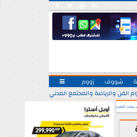





ة
شووف
زووم

م الفن والرياضة والمجتمع المدني.. يشاركون مبادرة ”
بتوقيت القاهرة