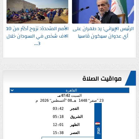
الرئيس الإيراني: رد طهران على
الأمم المتحدة: نزوح أكثر من 10
أي عدوان سيكون قاسيا
آلاف شخص في السودان خلال
3...
مواقيت الصلاة
السبت
07:02 مـ
23
صفر
1448 هـ
08
أغسطس
2026 م
الفجر
03:42
الشروق
05:18
الظهر
12:01
مصر
العصر
15:38