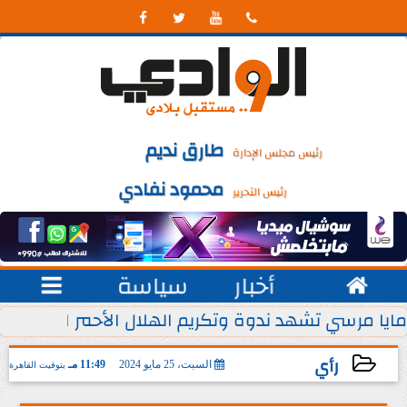




طارق نديم
رئيس مجلس الإدارة
محمود نفادي
رئيس التحرير

أخبار
سياسة

 يوليو من كل عام
مايا مرسي تشهد ندوة وتكريم الهلال الأحمر المصري ل
رأي
السبت، 25 مايو 2024
11:49 مـ
بتوقيت القاهرة
2024-05-25 23:49:20