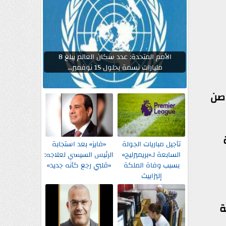
الأمم المتحدة: عدد سكان العالم يبلغ 8
مليارات نسمة بحلول 15 نوفمبر...
 صن
تأجيل مباريات الجولة
«فايز» بعد استجابة
السابعة لـ«بريميرليج»
الرئيس السيسي لعلاجه:
بسبب وفاة الملكة
«قلبي رجع كأنه جديد»
إليزابيث
ة