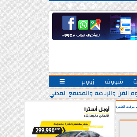





ة
شووف
زووم

م الفن والرياضة والمجتمع المدني.. يشاركون مبادرة ”
بتوقيت القاهرة