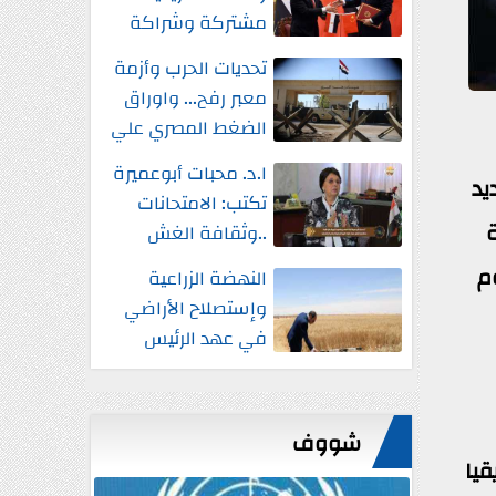
مشتركة وشراكة
إستراتيجية شاملة
تحديات الحرب وأزمة
واستثمارات جديدة
معبر رفح... واوراق
الضغط المصري علي
إسرائيل
ا.د. محبات أبوعميرة
يد
تكتب: الامتحانات
ة
..وثقافة الغش
م
النهضة الزراعية
وإستصلاح الأراضي
في عهد الرئيس
السيسي
شووف
قيا