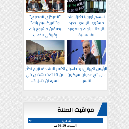
أسهم أوروبا تغلق عند
”المركزي المصري”
مستوى قياسي جديد
و”أفريكسيم بنك”
بقيادة البنوك والموارد
يطلقان مشروع بنك
الأساسية
إفريقي للذهب
الرئيس الإيراني: رد طهران
الأمم المتحدة: نزوح أكثر
على أي عدوان سيكون
من 10 آلاف شخص في
قاسيا
السودان خلال 3...
مواقيت الصلاة
السبت
03:56 مـ