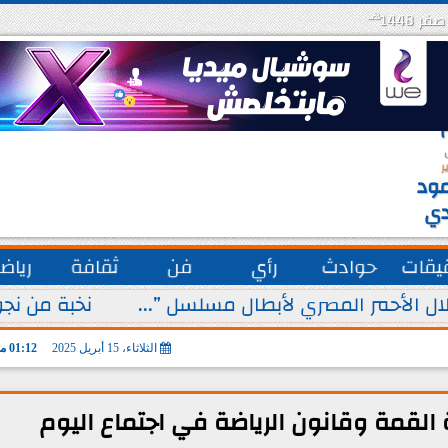
هـ
س
ة
ق
ر
ود
دي
يقات
حوادث
رأي
فن
ثقافة
رياض
ل الأحمر المصري لأبطال مسلسل ”...
نخبة من نجو
الثلاثاء، 15 أبريل 2025
01:12 مـ
لقمة وقانون الرياضة في اجتماع اليوم