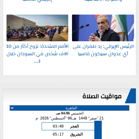
الرئيس الإيراني: رد طهران على
الأمم المتحدة: نزوح أكثر من 10
أي عدوان سيكون قاسيا
آلاف شخص في السودان خلال
3...
مواقيت الصلاة
الخميس
04:06 صـ
21
صفر
1448 هـ
06
أغسطس
2026 م
الفجر
03:40
الشروق
05:17