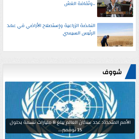
..وثقافة الغش
النهضة الزراعية وإستصلاح الأراضي في عهد
الرئيس السيسي
شووف
الأمم المتحدة: عدد سكان العالم يبلغ 8 مليارات نسمة بحلول
15 نوفمبر...