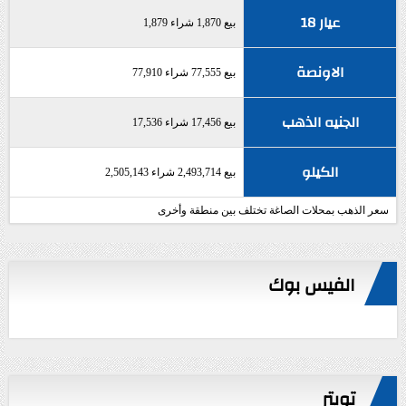
عيار 18
بيع 1,870 شراء 1,879
الاونصة
بيع 77,555 شراء 77,910
الجنيه الذهب
بيع 17,456 شراء 17,536
الكيلو
بيع 2,493,714 شراء 2,505,143
سعر الذهب بمحلات الصاغة تختلف بين منطقة وأخرى
الفيس بوك
تويتر