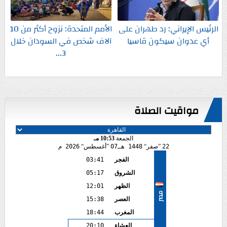
الرئيس الإيراني: رد طهران على
الأمم المتحدة: نزوح أكثر من 10
أي عدوان سيكون قاسيا
آلاف شخص في السودان خلال
3...
مواقيت الصلاة
الجمعة
10:53 مـ
22
صفر
1448 هـ
07
أغسطس
2026 م
الفجر
03:41
الشروق
05:17
الظهر
12:01
مصر
العصر
15:38
المغرب
18:44
العشاء
20:10