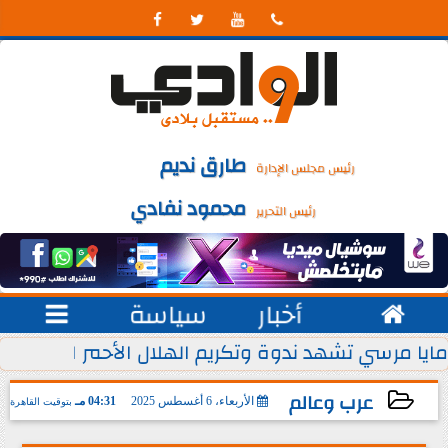




طارق نديم
رئيس مجلس الإدارة
محمود نفادي
رئيس التحرير

أخبار
سياسة

 يوليو من كل عام
مايا مرسي تشهد ندوة وتكريم الهلال الأحمر المصري ل
عرب وعالم
الأربعاء، 6 أغسطس 2025
04:31 مـ
بتوقيت القاهرة
2025-08-06 16:31:21