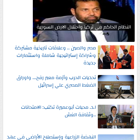
النظام الحاكم في تركيا واحتلال الارض السورية
مصر والصين .. وعلاقات تاريخية مشتركة
وشراكة إستراتيجية شاملة واستثمارات
جديدة
تحديات الحرب وأزمة معبر رفح... واوراق
الضغط المصري علي إسرائيل
ا.د. محبات أبوعميرة تكتب: الامتحانات
..وثقافة الغش
النهضة الزراعية وإستصلاح الأراضي في عهد