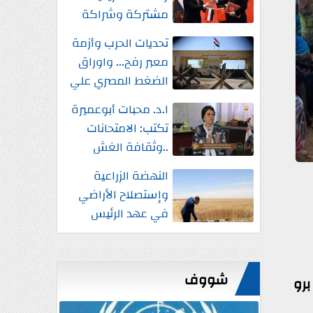
مشتركة وشراكة
إستراتيجية شاملة
تحديات الحرب وأزمة
واستثمارات جديدة
معبر رفح... واوراق
الضغط المصري علي
إسرائيل
ا.د. محبات أبوعميرة
تكتب: الامتحانات
..وثقافة الغش
النهضة الزراعية
وإستصلاح الأراضي
في عهد الرئيس
السيسي
شووف
نتي أم برو