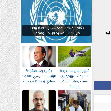
الأمم المتحدة: عدد سكان العالم يبلغ 8
وب
مليارات نسمة بحلول 15 نوفمبر...
تأجيل مباريات الجولة
«فايز» بعد استجابة
السابعة لـ«بريميرليج»
الرئيس السيسي لعلاجه:
بسبب وفاة الملكة
«قلبي رجع كأنه جديد»
إليزابيث