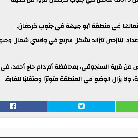
داد النازحين تتزايد بشكل سريع في ولايتي شمال وجن
لمنظمة الأممية نزوح 510 أشخاص من قرية السنجوقي، بمحافظة أم دام حاج أحمد، في
ولا يزال الوضع في المنطقة متوترًا ومتقلبًا للغاية.