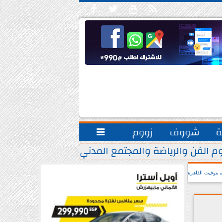





ة
شووف
زووم

م الفن والرياضة والمجتمع المدني.. يشاركون مبادرة ”
بتوقيت القاهرة