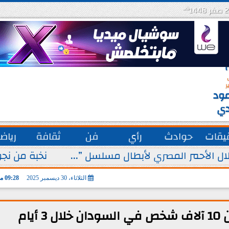
هـ
س
ة
ق
ر
ود
دي
يقات
حوادث
رأي
فن
ثقافة
رياض
ل الأحمر المصري لأبطال مسلسل ”...
نخبة من نجو
الثلاثاء، 30 ديسمبر 2025
09:28 مـ
يام