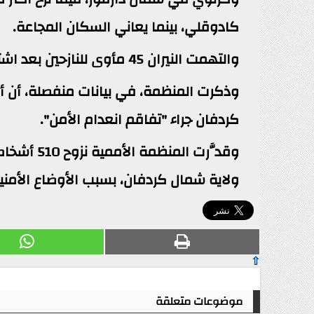
كادوقلي، بينما يعاني السكان المجاعة.
والتهمت النيران 45 مأوى للنازحين بعد اشتعالها في منطقة أبو جبيهة في جنوب كردفان.
وذكرت المنظمة، في بيانات منفصلة، أن أع
كردفان جراء "تفاقم انعدام الأمن".
وقدَّرت ا
ولاية شمال كردفان، بسبب الأوضاع الأمنية، 
⇧
موضوعات متعلقة