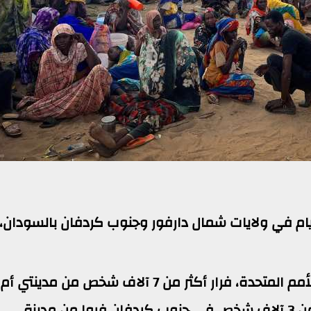
 أكثر من 10 آلاف شخص في غضون 3 أيام في ولايات شمال دارفور وجنوب كردفان بالسودان،
وأحصت المنظمة الدولية للهجرة التابعة للأمم المتحدة، فرار أكثر من 7 آلاف شخص من مدي
وكرنوي في شمال دارفور، فيما نزح أكثر من 3 آلاف شخص في جنوب كردفان فروا من مدينة