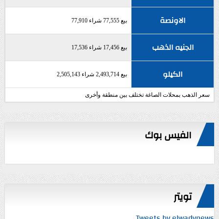
الاونصة
بيع 77,555 شراء 77,910
الجنيه الذهب
بيع 17,456 شراء 17,536
الكيلو
بيع 2,493,714 شراء 2,505,143
سعر الذهب بمحلات الصاغة تختلف بين منطقة وأخرى
الفيس بوك
تويتر
Tweets by elwadynews