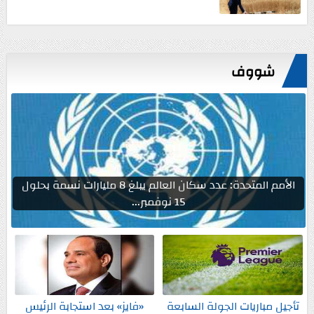
شووف
الأمم المتحدة: عدد سكان العالم يبلغ 8 مليارات نسمة بحلول
15 نوفمبر...
تأجيل مباريات الجولة السابعة
«فايز» بعد استجابة الرئيس