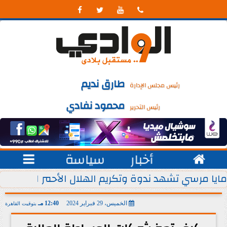




طارق نديم
رئيس مجلس الإدارة
محمود نفادي
رئيس التحرير

أخبار
سياسة

 يوليو من كل عام
مايا مرسي تشهد ندوة وتكريم الهلال الأحمر المصري ل
الخميس، 29 فبراير 2024
12:40 مـ
بتوقيت القاهرة
2024-02-29 12:40:39