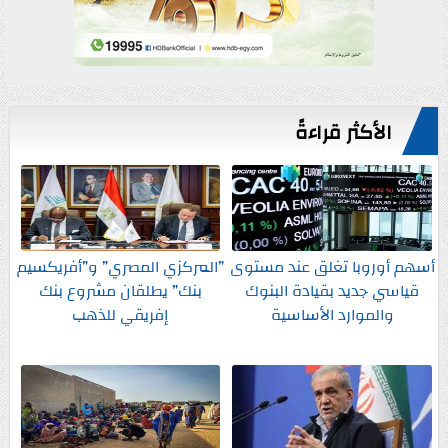
الأكثر قراءةً
أسهم أوروبا تغلق عند مستوى
”المركزي المصري” و”أفريكسيم
قياسي جديد بقيادة البنوك
بنك” يطلقان مشروع بنك
والموارد الأساسية
إفريقي للذهب