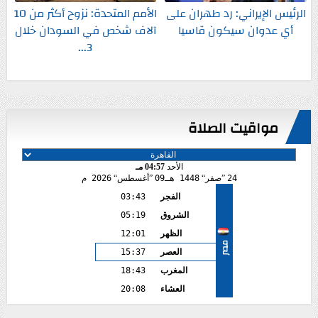
الرئيس الإيراني: رد طهران على
الأمم المتحدة: نزوح أكثر من 10
أي عدوان سيكون قاسيا
آلاف شخص في السودان خلال
3...
مواقيت الصلاة
الأحد
04:57 مـ
24
صفر
1448 هـ
09
أغسطس
2026 م
الفجر
03:43
الشروق
05:19
الظهر
12:01
مصر
العصر
15:37
المغرب
18:43
العشاء
20:08