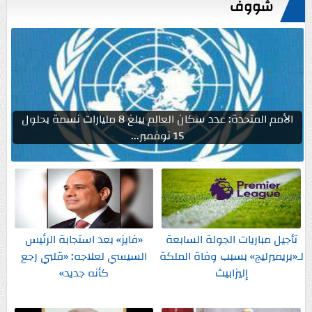
شووف
الأمم المتحدة: عدد سكان العالم يبلغ 8 مليارات نسمة بحلول
15 نوفمبر...
تأجيل مباريات الجولة السابعة
«فايز» بعد استجابة الرئيس
لـ«بريميرليج» بسبب وفاة الملكة
السيسي لعلاجه: «قلبي رجع
إليزابيث
كأنه جديد»