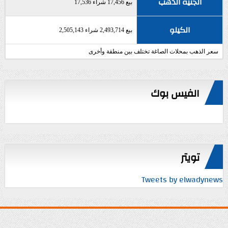
الجنيه الذهب
بيع 17,456 شراء 17,536
الكيلو
بيع 2,493,714 شراء 2,505,143
سعر الذهب بمحلات الصاغة تختلف بين منطقة وأخرى
الفيس بوك
تويتر
Tweets by elwadynews