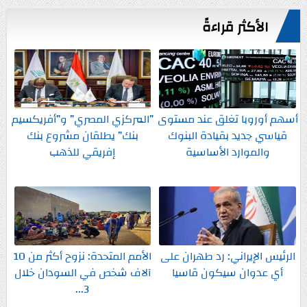
الأكثر قراءةً
أسهم أوروبا تغلق عند مستوى
”المركزي المصري” و”أفريكسيم
قياسي جديد بقيادة البنوك
بنك” يطلقان مشروع بنك
والموارد الأساسية
إفريقي للذهب
الرئيس الإيراني: رد طهران على
الأمم المتحدة: نزوح أكثر من 10
أي عدوان سيكون قاسيا
آلاف شخص في السودان خلال
3...