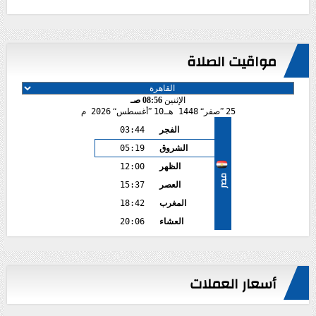
مواقيت الصلاة
الإثنين
08:56 صـ
25
صفر
1448 هـ
10
أغسطس
2026 م
الفجر
03:44
الشروق
05:19
الظهر
12:00
مصر
العصر
15:37
المغرب
18:42
العشاء
20:06
أسعار العملات