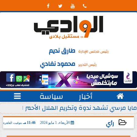




طارق نديم
رئيس مجلس الإدارة
محمود نفادي
رئيس التحرير

أخبار
سياسة

 يوليو من كل عام
مايا مرسي تشهد ندوة وتكريم الهلال الأحمر المصري ل
رأي
الأربعاء، 1 مايو 2024
11:46 مـ
بتوقيت القاهرة
2024-05-01 23:46:45