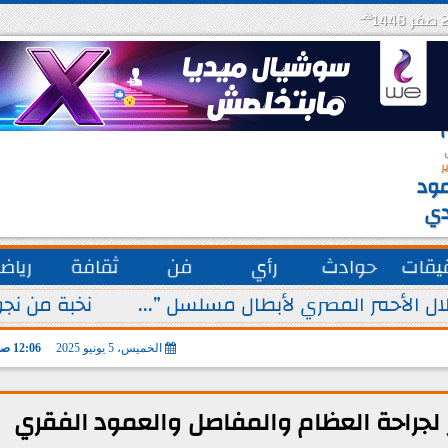
هـ
س
ة
ق
ر
ود
دي
يقات
حوادث
رأي
فن
ثقافة
رياض
ل الأحمر المصري لأبطال مسلسل ”...
نخبة من نجو
الخميس، 5 يونيو 2025
12:06 صـ
لجراحة العظام والمفاصل والعمود الفقري