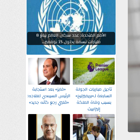
الأمم المتحدة: عدد سكان العالم يبلغ 8
مليارات نسمة بحلول 15 نوفمبر...
تأجيل مباريات الجولة
«فايز» بعد استجابة
السابعة لـ«بريميرليج»
الرئيس السيسي لعلاجه:
بسبب وفاة الملكة
«قلبي رجع كأنه جديد»
إليزابيث