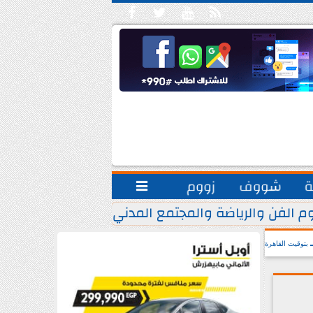





ة
شووف
زووم

م الفن والرياضة والمجتمع المدني.. يشاركون مبادرة ”
بتوقيت القاهرة