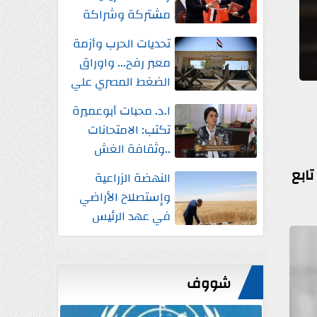
مشتركة وشراكة
إستراتيجية شاملة
تحديات الحرب وأزمة
واستثمارات جديدة
معبر رفح... واوراق
الضغط المصري علي
إسرائيل
ا.د. محبات أبوعميرة
تكتب: الامتحانات
..وثقافة الغش
تابع
النهضة الزراعية
وإستصلاح الأراضي
في عهد الرئيس
السيسي
شووف