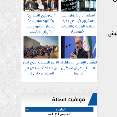
أسهم أوروبا تغلق عند
”المركزي المصري”
مستوى قياسي جديد
و”أفريكسيم بنك”
بقيادة البنوك والموارد
يطلقان مشروع بنك
الأساسية
إفريقي للذهب
عيش
الرئيس الإيراني: رد طهران
الأمم المتحدة: نزوح أكثر
على أي عدوان سيكون
من 10 آلاف شخص في
قاسيا
السودان خلال 3...
مواقيت الصلاة
الخميس
11:44 مـ