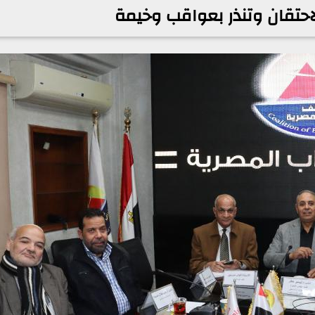
لاحتقان وتنذر بعواقب وخيمة