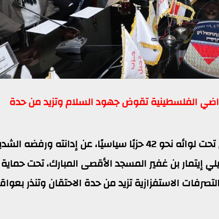
أراضي الفلسطينية تقوض جهود السلام وتزيد من حدة
أعرب تحالف الأحزاب المصرية، الذي ينضوي تحت لوائه نحو 42 حزبًا سياسيًا، عن إدانته ورفضه
يلي إيتمار بن غفير المسجد الأقصى المبارك، تحت حماية
التصرفات الاستفزازية تزيد من حدة الاحتقان وتنذر بعوا