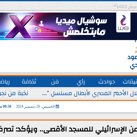
هـ
س
ة
ق
ر
ود
دي
يقات
حوادث
رأي
فن
ثقافة
رياض
ل الأحمر المصري لأبطال مسلسل ”...
نخبة من نجو
الخميس، 26 ديسمبر 2024
08:56 مـ
لأمن الإسرائيلي للمسجد الأقصى.. ويؤكد: تصر