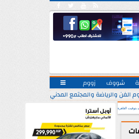





ة
شووف
زووم

م الفن والرياضة والمجتمع المدني.. يشاركون مبادرة ”
بتوقيت القاهرة
فات