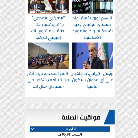
أسهم أوروبا تغلق عند
”المركزي المصري”
مستوى قياسي جديد
و”أفريكسيم بنك”
بقيادة البنوك والموارد
يطلقان مشروع بنك
الأساسية
إفريقي للذهب
الرئيس الإيراني: رد طهران
الأمم المتحدة: نزوح أكثر
على أي عدوان سيكون
من 10 آلاف شخص في
قاسيا
السودان خلال 3...
مواقيت الصلاة
السبت
06:01 مـ