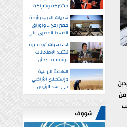
مشتركة وشراكة
إستراتيجية شاملة
تحديات الحرب وأزمة
واستثمارات جديدة
معبر رفح... واوراق
الضغط المصري علي
إسرائيل
ا.د. محبات أبوعميرة
تكتب: الامتحانات
..وثقافة الغش
النهضة الزراعية
وإستصلاح الأراضي
 الشديدين
في عهد الرئيس
 من
السيسي
قب
شووف