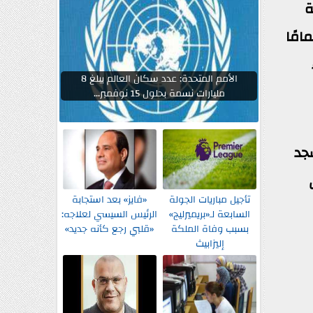
ة
امًا
الأمم المتحدة: عدد سكان العالم يبلغ 8
مليارات نسمة بحلول 15 نوفمبر...
جد
تأجيل مباريات الجولة
«فايز» بعد استجابة
السابعة لـ«بريميرليج»
الرئيس السيسي لعلاجه:
بسبب وفاة الملكة
«قلبي رجع كأنه جديد»
إليزابيث