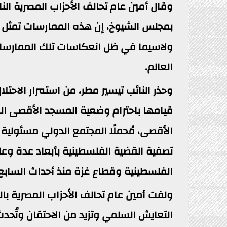
وقال أمين عام تحالف الأحزاب المصرية الن
بمجلس الشيوخ، إن هذه الممارسات تمثل اس
ولاسيما في ظل انعكاسات تلك الممارسات
العالم.
وحذر النائب تيسير مطر، من استمرار الاحتل
قيامها باحترام وضعية المسجد الأقصى الم
الأقصى، مُحملًا المجتمع الدولي مسئولية ا
تصفية القضية الفلسطينية بأبعاد عدة وع
الفلسطينية وقطاع غزة منذ أحداث السابع 
ولفت أمين عام تحالف الأحزاب المصرية با
التعايش السلمي وتزيد من الاحتقان وتُحدث خ