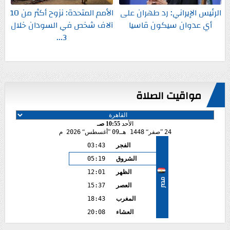
الرئيس الإيراني: رد طهران على
الأمم المتحدة: نزوح أكثر من 10
أي عدوان سيكون قاسيا
آلاف شخص في السودان خلال
3...
مواقيت الصلاة
الأحد
10:55 صـ
24
صفر
1448 هـ
09
أغسطس
2026 م
الفجر
03:43
الشروق
05:19
الظهر
12:01
مصر
العصر
15:37
المغرب
18:43
العشاء
20:08