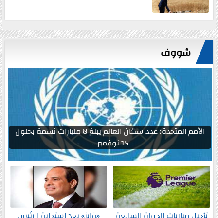
شووف
الأمم المتحدة: عدد سكان العالم يبلغ 8 مليارات نسمة بحلول
15 نوفمبر...
تأجيل مباريات الجولة السابعة
«فايز» بعد استجابة الرئيس