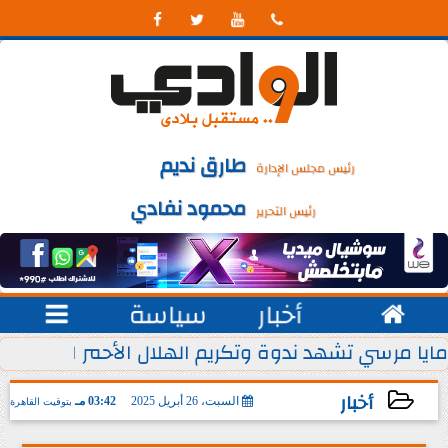




طارق نديم
رئيس مجلس الإدارة
محمود نفادي
رئيس التحرير

أخبار
سياسة

 يوليو من كل عام
مايا مرسي تشهد ندوة وتكريم الهلال الأحمر المصري ل
أخبار
السبت، 26 أبريل 2025
03:42 مـ
بتوقيت القاهرة
2025-04-26 15:42:40