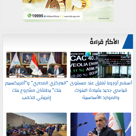
الأكثر قراءةً
أسهم أوروبا تغلق عند مستوى
”المركزي المصري” و”أفريكسيم
قياسي جديد بقيادة البنوك
بنك” يطلقان مشروع بنك
والموارد الأساسية
إفريقي للذهب