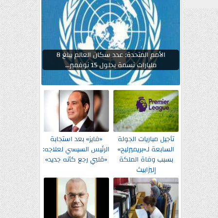
الأمم المتحدة: عدد سكان العالم يبلغ 8
مليارات نسمة بحلول 15 نوفمبر...
تأجيل مباريات الجولة
«فايز» بعد استجابة
السابعة لـ«بريميرليج»
الرئيس السيسي لعلاجه:
بسبب وفاة الملكة
«قلبي رجع كأنه جديد»
إليزابيث