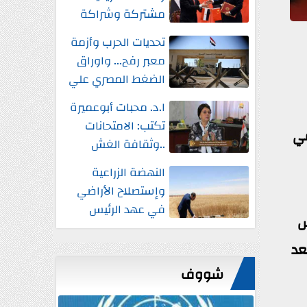
مشتركة وشراكة
إستراتيجية شاملة
تحديات الحرب وأزمة
واستثمارات جديدة
معبر رفح... واوراق
الضغط المصري علي
إسرائيل
ا.د. محبات أبوعميرة
تكتب: الامتحانات
في
..وثقافة الغش
النهضة الزراعية
وإستصلاح الأراضي
في عهد الرئيس
س
السيسي
عد
شووف