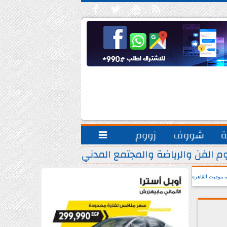





ة
شووف
زووم

م الفن والرياضة والمجتمع المدني.. يشاركون مبادرة ”
بتوقيت القاهرة