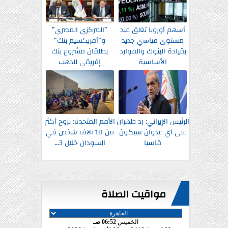
أسهم أوروبا تغلق عند
”المركزي المصري”
مستوى قياسي جديد
و”أفريكسيم بنك”
بقيادة البنوك والموارد
يطلقان مشروع بنك
الأساسية
إفريقي للذهب
الرئيس الإيراني: رد طهران
الأمم المتحدة: نزوح أكثر
على أي عدوان سيكون
من 10 آلاف شخص في
قاسيا
السودان خلال 3...
مواقيت الصلاة
الخميس
06:52 صـ