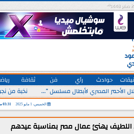
هـ
س
ة
ق
ر
ود
دي
يقات
حوادث
رأي
فن
ثقافة
رياض
ل الأحمر المصري لأبطال مسلسل ”...
نخبة من نجو
الخميس، 1 مايو 2025
03:31 مـ
 اللطيف يهنئ عمال مصر بمناسبة عيدهم