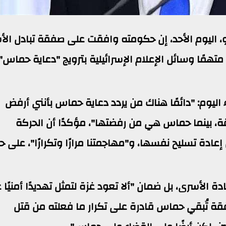
اهو، اليوم الأحد، إن حكومته وافقت على صفقة تبادل ال
همًا وسائل الإعلام الإسرائيلية بترويج "دعاية حماس"
يوم: "دائمًا هناك من يردد دعاية حماس بأنني أرفض
ة، بينما حماس هي من رفضتها"، مؤكدًا أن الحركة
ادة تسليح نفسها، و"مهاجمتنا مرارًا وتكرارًا"، على ح
الأسرى، بل ضمان "ألا تعود غزة لتمثل تهديدًا أمنيًا 
قة تُبقي حماس قادرة على تكرار ما فعلته من قتل