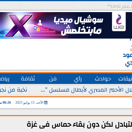
هـ
س
ة
ق
ر
ود
دي
يقات
حوادث
رأي
فن
ثقافة
رياض
ل الأحمر المصري لأبطال مسلسل ”...
نخبة من نجو
الأحد، 13 يوليو 2025
06:26 مـ
التبادل لكن دون بقاء حماس فى غزة