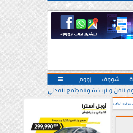





ة
شووف
زووم

م الفن والرياضة والمجتمع المدني.. يشاركون مبادرة ”
بتوقيت القاهرة