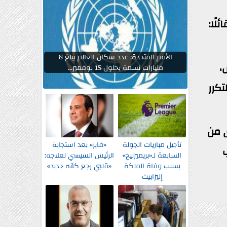
لًا:
الأمم المتحدة: عدد سكان العالم يبلغ 8
،
مليارات نسمة بحلول 15 نوفمبر...
تكرر
ى من
تأجيل مباريات الجولة
«فايز» بعد استجابة
ب
السابعة لـ«بريميرليج»
الرئيس السيسي لعلاجه:
بسبب وفاة الملكة
«قلبي رجع كأنه جديد»
إليزابيث