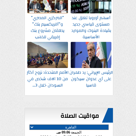
أسهم أوروبا تغلق عند
”المركزي المصري”
مستوى قياسي جديد
و”أفريكسيم بنك”
بقيادة البنوك والموارد
يطلقان مشروع بنك
الأساسية
إفريقي للذهب
الرئيس الإيراني: رد طهران
الأمم المتحدة: نزوح أكثر
على أي عدوان سيكون
من 10 آلاف شخص في
قاسيا
السودان خلال 3...
مواقيت الصلاة
الجمعة
09:06 صـ