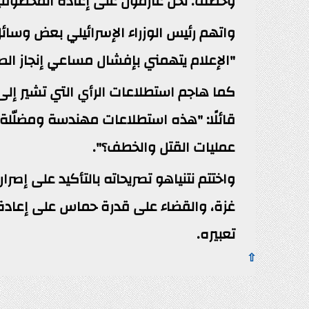
وخطف. نحن عازمون على إعادة المخطوفين
واتهم رئيس الوزراء الإسرائيلي بعض وسائل
"الإعلام يتهمني بإفشال مساعي إنجاز الص
كما هاجم استطلاعات الرأي التي تشير إلى
قائلًا: "هذه استطلاعات مهندسة ومضلّلة،
عمليات القتل والخطف؟".
واختتم نتنياهو تصريحاته بالتأكيد على إصر
غزة، والقضاء على قدرة حماس على إعادة ال
تعبيره.
⇧