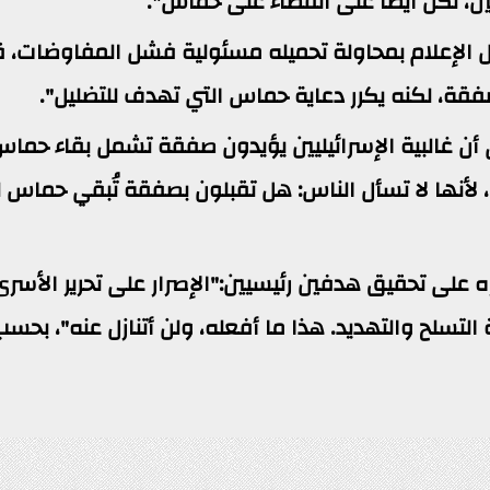
، لكن أيضًا على القضاء على حماس".
 الإعلام بمحاولة تحميله مسئولية فشل المفاوضات، قائ
فقة، لكنه يكرر دعاية حماس التي تهدف للتضليل".
 أن غالبية الإسرائيليين يؤيدون صفقة تشمل بقاء حماس
 لأنها لا تسأل الناس: هل تقبلون بصفقة تُبقي حماس ل
اره على تحقيق هدفين رئيسيين:"الإصرار على تحرير الأسر
تسلح والتهديد. هذا ما أفعله، ولن أتنازل عنه"، بحس