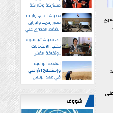
مشتركة وشراكة
إستراتيجية شاملة
تحديات الحرب وأزمة
واستثمارات جديدة
أسرى
معبر رفح... واوراق
الضغط المصري علي
إسرائيل
ا.د. محبات أبوعميرة
تكتب: الامتحانات
..وثقافة الغش
النهضة الزراعية
وإستصلاح الأراضي
د
في عهد الرئيس
السيسي
على
شووف