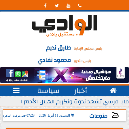




طارق نديم
رئيس مجلس الإدارة
محمود نفادي
رئيس التحرير

أخبار
سياسة

 يوليو من كل عام
مايا مرسي تشهد ندوة وتكريم الهلال الأحمر المصري ل
منوعات
السبت، 11 أبريل 2026
07:23 صـ
بتوقيت القاهرة
2026-04-11 07:23:31