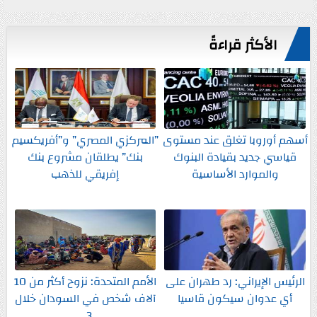
الأكثر قراءةً
أسهم أوروبا تغلق عند مستوى
”المركزي المصري” و”أفريكسيم
قياسي جديد بقيادة البنوك
بنك” يطلقان مشروع بنك
والموارد الأساسية
إفريقي للذهب
الرئيس الإيراني: رد طهران على
الأمم المتحدة: نزوح أكثر من 10
أي عدوان سيكون قاسيا
آلاف شخص في السودان خلال
3...