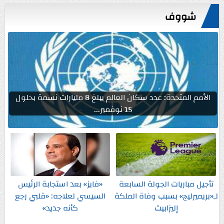
شووف
الأمم المتحدة: عدد سكان العالم يبلغ 8 مليارات نسمة بحلول
15 نوفمبر...
تأجيل مباريات الجولة السابعة
«فايز» بعد استجابة الرئيس
لـ«بريميرليج» بسبب وفاة الملكة
السيسي لعلاجه: «قلبي رجع
إليزابيث
كأنه جديد»