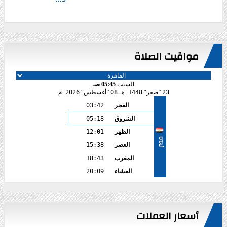
مواقيت الصلاة
السبت
05:45 صـ
23
صفر
1448 هـ
08
أغسطس
2026 م
الفجر
03:42
الشروق
05:18
الظهر
12:01
مصر
العصر
15:38
المغرب
18:43
العشاء
20:09
أسعار العملات