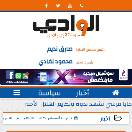




طارق نديم
رئيس مجلس الإدارة
محمود نفادي
رئيس التحرير

أخبار
سياسة

 يوليو من كل عام
مايا مرسي تشهد ندوة وتكريم الهلال الأحمر المصري ل
أخبار
الإثنين، 4 أغسطس 2025
06:00 مـ
بتوقيت القاهرة
2025-08-04 18:00:12