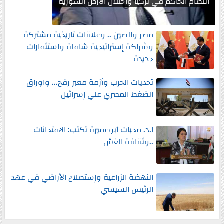
النظام الحاكم في تركيا واحتلال الارض السورية
مصر والصين .. وعلاقات تاريخية مشتركة
وشراكة إستراتيجية شاملة واستثمارات
جديدة
تحديات الحرب وأزمة معبر رفح... واوراق
الضغط المصري علي إسرائيل
ا.د. محبات أبوعميرة تكتب: الامتحانات
..وثقافة الغش
النهضة الزراعية وإستصلاح الأراضي في عهد
الرئيس السيسي