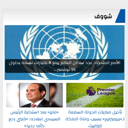
شووف
الأمم المتحدة: عدد سكان العالم يبلغ 8 مليارات نسمة بحلول
15 نوفمبر...
تأجيل مباريات الجولة السابعة
«فايز» بعد استجابة الرئيس
لـ«بريميرليج» بسبب وفاة الملكة
السيسي لعلاجه: «قلبي رجع
إليزابيث
كأنه جديد»