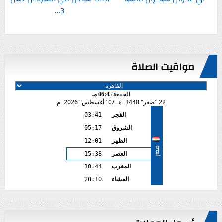
3...
مواقيت الصلاة
الجمعة
06:43 مـ
22
صفر
1448 هـ
07
أغسطس
2026 م
الفجر
03:41
الشروق
05:17
الظهر
12:01
مصر
العصر
15:38
المغرب
18:44
العشاء
20:10