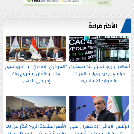
الأكثر قراءةً
أسهم أوروبا تغلق عند مستوى
”المركزي المصري” و”أفريكسيم
قياسي جديد بقيادة البنوك
بنك” يطلقان مشروع بنك
والموارد الأساسية
إفريقي للذهب
الرئيس الإيراني: رد طهران على
الأمم المتحدة: نزوح أكثر من 10
أي عدوان سيكون قاسيا
آلاف شخص في السودان خلال