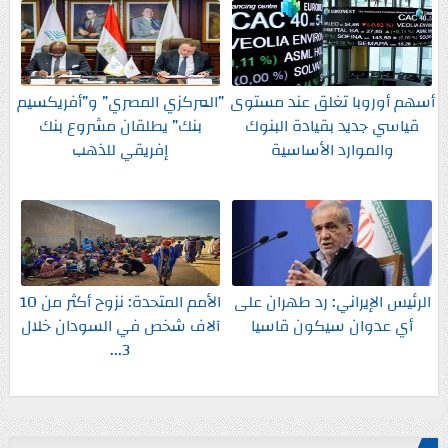
أسهم أوروبا تغلق عند مستوى
”المركزي المصري” و”أفريكسيم
قياسي جديد بقيادة البنوك
بنك” يطلقان مشروع بنك
والموارد الأساسية
إفريقي للذهب
الرئيس الإيراني: رد طهران على
الأمم المتحدة: نزوح أكثر من 10
أي عدوان سيكون قاسيا
آلاف شخص في السودان خلال
3...