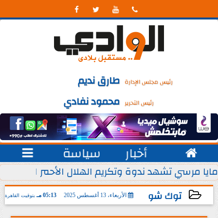




طارق نديم
رئيس مجلس الإدارة
محمود نفادي
رئيس التحرير

أخبار
سياسة

 يوليو من كل عام
مايا مرسي تشهد ندوة وتكريم الهلال الأحمر المصري ل
توك شو
الأربعاء، 13 أغسطس 2025
05:13 مـ
بتوقيت القاهرة
2025-08-13 17:13:06