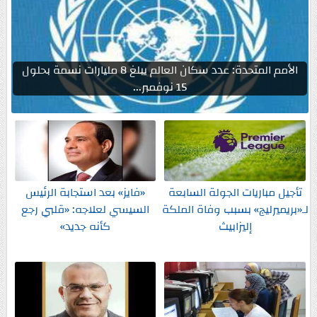
الأمم المتحدة: عدد سكان العالم يبلغ 8 مليارات نسمة بحلول
15 نوفمبر...
تأجيل مباريات الجولة السابعة
«فايز» بعد استجابة الرئيس
لـ«بريميرليج» بسبب وفاة الملكة
السيسي لعلاجه: «قلبي رجع
إليزابيث
كأنه جديد»