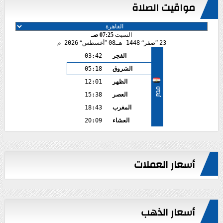
مواقيت الصلاة
السبت
07:25 صـ
23
صفر
1448 هـ
08
أغسطس
2026 م
الفجر
03:42
الشروق
05:18
الظهر
12:01
مصر
العصر
15:38
المغرب
18:43
العشاء
20:09
أسعار العملات
أسعار الذهب