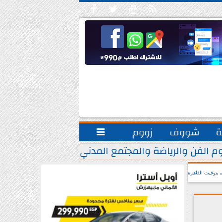





ة
شووف
زووم

م الفن والرياضة والمجتمع المدني.. يشاركون مبادرة ”
بتوقيت القاهرة