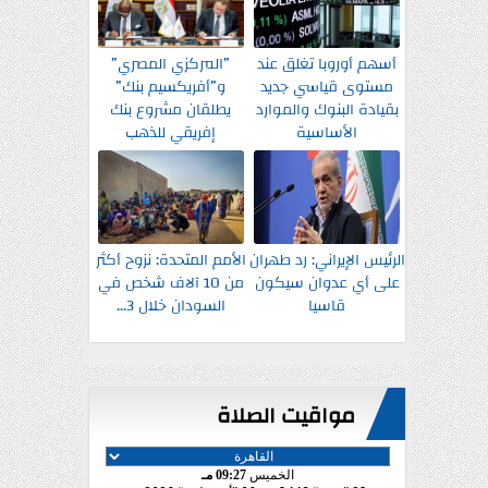
أسهم أوروبا تغلق عند
”المركزي المصري”
مستوى قياسي جديد
و”أفريكسيم بنك”
بقيادة البنوك والموارد
يطلقان مشروع بنك
الأساسية
إفريقي للذهب
الرئيس الإيراني: رد طهران
الأمم المتحدة: نزوح أكثر
على أي عدوان سيكون
من 10 آلاف شخص في
قاسيا
السودان خلال 3...
مواقيت الصلاة
الخميس
09:27 مـ