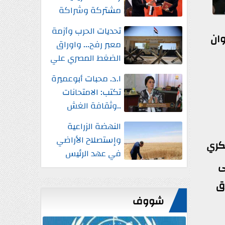
مشتركة وشراكة
إستراتيجية شاملة
تحديات الحرب وأزمة
واستثمارات جديدة
وان
معبر رفح... واوراق
الضغط المصري علي
إسرائيل
ا.د. محبات أبوعميرة
تكتب: الامتحانات
..وثقافة الغش
النهضة الزراعية
وإستصلاح الأراضي
كري
في عهد الرئيس
ى
السيسي
ق
شووف