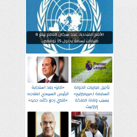
الأمم المتحدة: عدد سكان العالم يبلغ 8
مليارات نسمة بحلول 15 نوفمبر...
تأجيل مباريات الجولة
«فايز» بعد استجابة
السابعة لـ«بريميرليج»
الرئيس السيسي لعلاجه:
بسبب وفاة الملكة
«قلبي رجع كأنه جديد»
إليزابيث