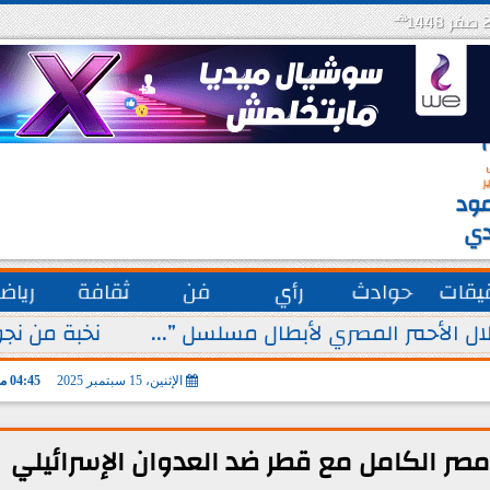
هـ
س
ة
ق
ر
ود
دي
يقات
حوادث
رأي
فن
ثقافة
رياض
ل الأحمر المصري لأبطال مسلسل ”...
نخبة من نجو
الإثنين، 15 سبتمبر 2025
04:45 مـ
صر الكامل مع قطر ضد العدوان الإسرائيلي