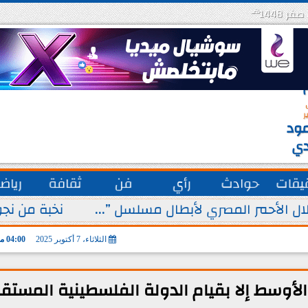
هـ
س
ة
ق
ر
ود
دي
يقات
حوادث
رأي
فن
ثقافة
رياض
ل الأحمر المصري لأبطال مسلسل ”...
نخبة من نجو
الثلاثاء، 7 أكتوبر 2025
04:00 مـ
الأوسط إلا بقيام الدولة الفلسطينية المستق