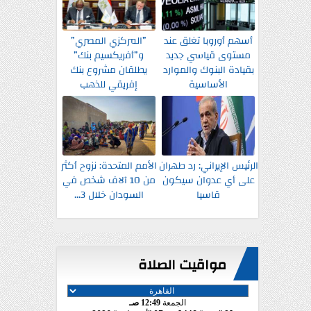
أسهم أوروبا تغلق عند
”المركزي المصري”
مستوى قياسي جديد
و”أفريكسيم بنك”
بقيادة البنوك والموارد
يطلقان مشروع بنك
الأساسية
إفريقي للذهب
الرئيس الإيراني: رد طهران
الأمم المتحدة: نزوح أكثر
على أي عدوان سيكون
من 10 آلاف شخص في
قاسيا
السودان خلال 3...
مواقيت الصلاة
الجمعة
12:49 صـ