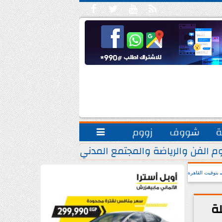





ة
شووف
زووم

م الفن والرياضة والمجتمع المدني.. يشاركون مبادرة ”
بتوقيت القاهرة
لة