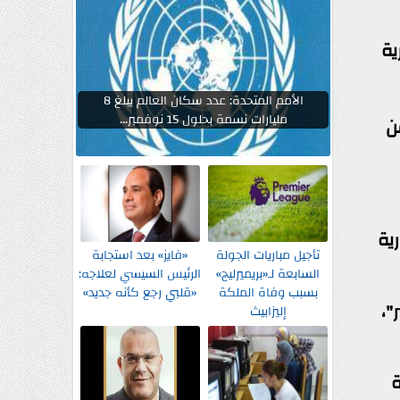
ية
الأمم المتحدة: عدد سكان العالم يبلغ 8
مليارات نسمة بحلول 15 نوفمبر...
ن
ية
تأجيل مباريات الجولة
«فايز» بعد استجابة
السابعة لـ«بريميرليج»
الرئيس السيسي لعلاجه:
بسبب وفاة الملكة
«قلبي رجع كأنه جديد»
"،
إليزابيث
ة