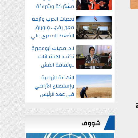
مشتركة وشراكة
إستراتيجية شاملة
تحديات الحرب وأزمة
واستثمارات جديدة
معبر رفح... واوراق
الضغط المصري علي
إسرائيل
ا.د. محبات أبوعميرة
تكتب: الامتحانات
..وثقافة الغش
النهضة الزراعية
وإستصلاح الأراضي
في عهد الرئيس
السيسي
شووف