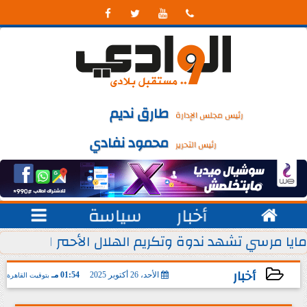




طارق نديم
رئيس مجلس الإدارة
محمود نفادي
رئيس التحرير

أخبار
سياسة

 يوليو من كل عام
مايا مرسي تشهد ندوة وتكريم الهلال الأحمر المصري ل
أخبار
الأحد، 26 أكتوبر 2025
01:54 مـ
بتوقيت القاهرة
2025-10-26 13:54:40