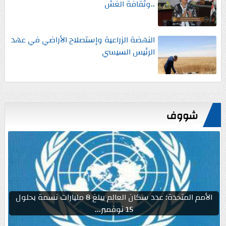
..وثقافة الغش
النهضة الزراعية وإستصلاح الأراضي في عهد
الرئيس السيسي
شووف
الأمم المتحدة: عدد سكان العالم يبلغ 8 مليارات نسمة بحلول
15 نوفمبر...