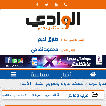




طارق نديم
رئيس مجلس الإدارة
محمود نفادي
رئيس التحرير

أخبار
سياسة

 يوليو من كل عام
مايا مرسي تشهد ندوة وتكريم الهلال الأحمر المصري ل
عرب وعالم
الخميس، 1 يناير 2026
03:59 مـ
بتوقيت القاهرة
2026-01-01 15:59:03