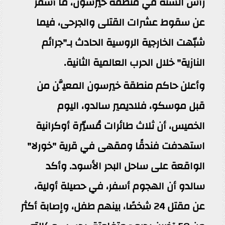
رأس السنة في منطقة خيرسون، ما أسفر
عن سقوط عشرات القتلى والجرحى، فيما
شبّهت الخارجية الروسية الحادث بـ"جرائم
النازية" خلال الحرب العالمية الثانية.
وأعلن حاكم منطقة خيرسون المعيَّن من
قبل موسكو، فلاديمير سالدو، اليوم
الخميس، أن ثلاث طائرات مُسيّرة أوكرانية
استهدفت فندقًا ومقهى في قرية "خورلا"
الواقعة على ساحل البحر الأسود. وأكد
سالدو أن الهجوم أسفر، في حصيلة أولية،
عن مقتل 24 شخصًا، بينهم طفل، وإصابة أكثر