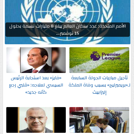
الأمم المتحدة: عدد سكان العالم يبلغ 8 مليارات نسمة بحلول
15 نوفمبر...
تأجيل مباريات الجولة السابعة
«فايز» بعد استجابة الرئيس
لـ«بريميرليج» بسبب وفاة الملكة
السيسي لعلاجه: «قلبي رجع
إليزابيث
كأنه جديد»