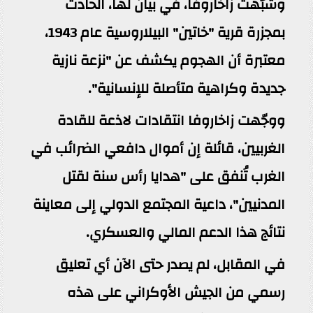
وشبّهت زاخاروفا، في بيان لها، الحادث
بمجزرة قرية "خاتين" البيلاروسية عام 1943،
معتبرة أن الهجوم يكشف عن "نزعة نازية
جديدة وكراهية متأصلة للإنسانية".
ووجّهت زاخاروفا انتقادات لاذعة للقادة
الغربيين، قائلة إن أموال دافعي الضرائب في
الغرب تُنفق على "هدايا رأس سنة لقتل
المدنيين"، داعية المجتمع الدولي إلى معاينة
نتائج هذا الدعم المالي والعسكري.
في المقابل، لم يصدر حتى الآن أي تعليق
رسمي من الجيش الأوكراني على هذه