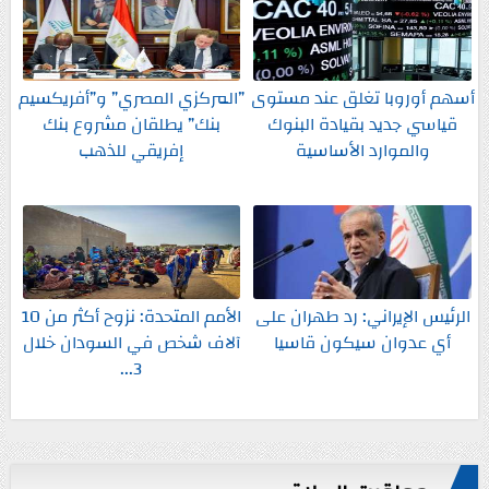
أسهم أوروبا تغلق عند مستوى
”المركزي المصري” و”أفريكسيم
قياسي جديد بقيادة البنوك
بنك” يطلقان مشروع بنك
والموارد الأساسية
إفريقي للذهب
الرئيس الإيراني: رد طهران على
الأمم المتحدة: نزوح أكثر من 10
أي عدوان سيكون قاسيا
آلاف شخص في السودان خلال
3...