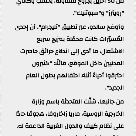
من 50 آخرين بجروح متفاوتة، بحسب وكالتي
"رويترز" و"سبوتنيك".
وأوضح سالدو، عبر تطبيق "تليجرام"، أن إحدى
المُسيّرات كانت محمّلة بمزيج سريع
الاشتعال، ما أدى إلى اندلاع حرائق حاصرت
المدنيين داخل الموقع، قائلًا: "كثيرون
احترقوا أحياءً أثناء احتفالهم بحلول العام
الجديد".
من جانبها، شنّت المتحدثة باسم وزارة
الخارجية الروسية، ماريا زاخاروفا، هجومًا حادًا
على نظام كييف والدول الغربية الداعمة له.