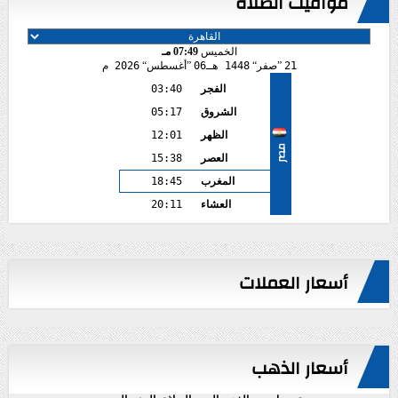
مواقيت الصلاة
الخميس
07:49 مـ
21
صفر
1448 هـ
06
أغسطس
2026 م
الفجر
03:40
الشروق
05:17
الظهر
12:01
مصر
العصر
15:38
المغرب
18:45
العشاء
20:11
أسعار العملات
أسعار الذهب