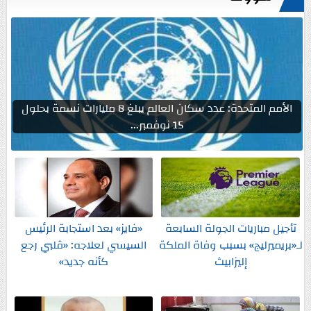
الأمم المتحدة: عدد سكان العالم يبلغ 8 مليارات نسمة بحلول
15 نوفمبر...
تأجيل مباريات الجولة السابعة
«فايز» بعد استجابة الرئيس
لـ«بريميرليج» بسبب وفاة الملكة
السيسي لعلاجه: «قلبي رجع
إليزابيث
كأنه جديد»