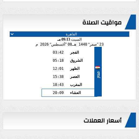
مواقيت الصلاة
السبت
09:13 مـ
23
صفر
1448 هـ
08
أغسطس
2026 م
الفجر
03:42
الشروق
05:18
الظهر
12:01
مصر
العصر
15:38
المغرب
18:43
العشاء
20:09
أسعار العملات