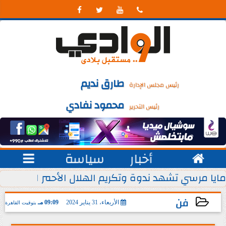




طارق نديم
رئيس مجلس الإدارة
محمود نفادي
رئيس التحرير

أخبار
سياسة

 يوليو من كل عام
مايا مرسي تشهد ندوة وتكريم الهلال الأحمر المصري ل
فن
الأربعاء، 31 يناير 2024
09:09 مـ
بتوقيت القاهرة
2024-01-31 21:09:44