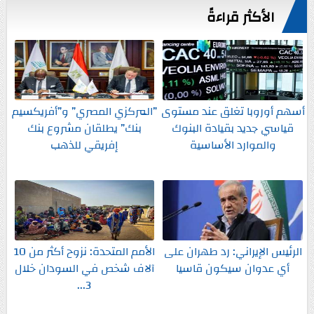
الأكثر قراءةً
أسهم أوروبا تغلق عند مستوى
”المركزي المصري” و”أفريكسيم
قياسي جديد بقيادة البنوك
بنك” يطلقان مشروع بنك
والموارد الأساسية
إفريقي للذهب
الرئيس الإيراني: رد طهران على
الأمم المتحدة: نزوح أكثر من 10
أي عدوان سيكون قاسيا
آلاف شخص في السودان خلال
3...