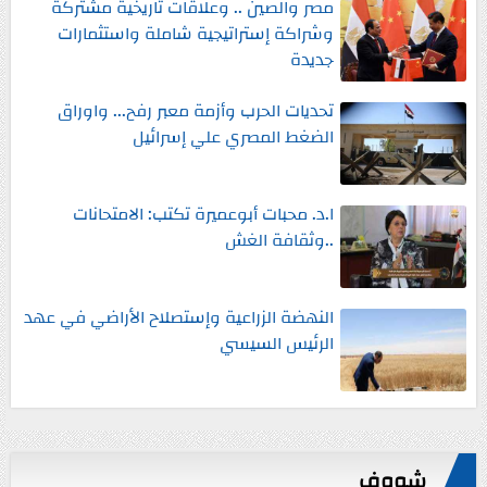
مصر والصين .. وعلاقات تاريخية مشتركة
وشراكة إستراتيجية شاملة واستثمارات
جديدة
تحديات الحرب وأزمة معبر رفح... واوراق
الضغط المصري علي إسرائيل
ا.د. محبات أبوعميرة تكتب: الامتحانات
..وثقافة الغش
النهضة الزراعية وإستصلاح الأراضي في عهد
الرئيس السيسي
شووف