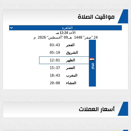
مواقيت الصلاة
الأحد
12:24 مـ
24
صفر
1448 هـ
09
أغسطس
2026 م
الفجر
03:43
الشروق
05:19
الظهر
12:01
مصر
العصر
15:37
المغرب
18:43
العشاء
20:08
أسعار العملات