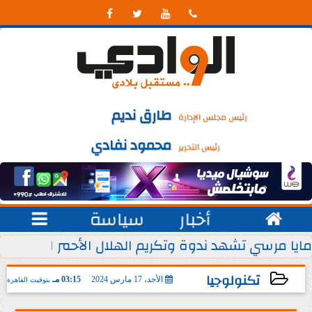




طارق نديم
رئيس مجلس الإدارة
محمود نفادي
رئيس التحرير

أخبار
سياسة

 يوليو من كل عام
مايا مرسي تشهد ندوة وتكريم الهلال الأحمر المصري ل
تكنولوجيا
الأحد، 17 مارس 2024
03:15 مـ
بتوقيت القاهرة
2024-03-17 15:15:03