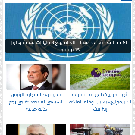
الأمم المتحدة: عدد سكان العالم يبلغ 8 مليارات نسمة بحلول
15 نوفمبر...
تأجيل مباريات الجولة السابعة
«فايز» بعد استجابة الرئيس
لـ«بريميرليج» بسبب وفاة الملكة
السيسي لعلاجه: «قلبي رجع
إليزابيث
كأنه جديد»