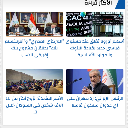
الأكثر قراءةً
أسهم أوروبا تغلق عند مستوى
”المركزي المصري” و”أفريكسيم
قياسي جديد بقيادة البنوك
بنك” يطلقان مشروع بنك
والموارد الأساسية
إفريقي للذهب
الرئيس الإيراني: رد طهران على
الأمم المتحدة: نزوح أكثر من 10
أي عدوان سيكون قاسيا
آلاف شخص في السودان خلال
3...