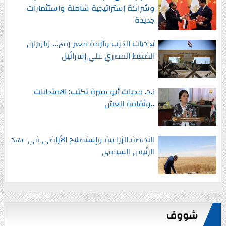
وشراكة إستراتيجية شاملة واستثمارات
جديدة
تحديات الحرب وأزمة معبر رفح... واوراق
الضغط المصري علي إسرائيل
ا.د. محبات أبوعميرة تكتب: الامتحانات
..وثقافة الغش
النهضة الزراعية وإستصلاح الأراضي في عهد
الرئيس السيسي
شووف