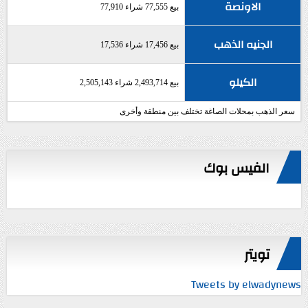
الاونصة
بيع 77,555 شراء 77,910
الجنيه الذهب
بيع 17,456 شراء 17,536
الكيلو
بيع 2,493,714 شراء 2,505,143
سعر الذهب بمحلات الصاغة تختلف بين منطقة وأخرى
الفيس بوك
تويتر
Tweets by elwadynews