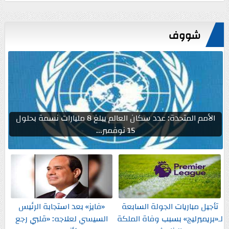
شووف
الأمم المتحدة: عدد سكان العالم يبلغ 8 مليارات نسمة بحلول
15 نوفمبر...
تأجيل مباريات الجولة السابعة
«فايز» بعد استجابة الرئيس
لـ«بريميرليج» بسبب وفاة الملكة
السيسي لعلاجه: «قلبي رجع