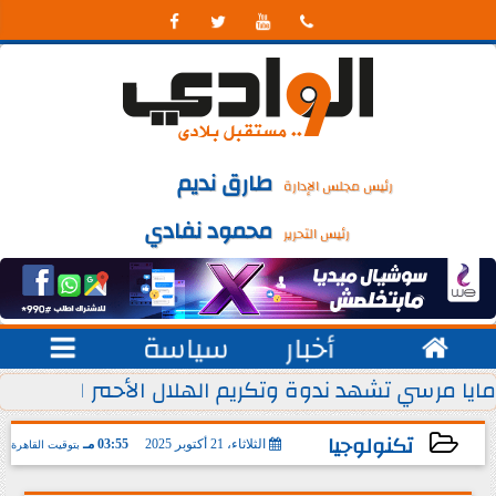




طارق نديم
رئيس مجلس الإدارة
محمود نفادي
رئيس التحرير

أخبار
سياسة

 يوليو من كل عام
مايا مرسي تشهد ندوة وتكريم الهلال الأحمر المصري ل
تكنولوجيا
الثلاثاء، 21 أكتوبر 2025
03:55 مـ
بتوقيت القاهرة
2025-10-21 15:55:48