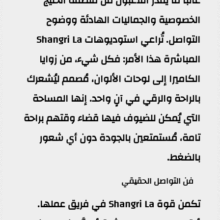
غالبًا ما يُقدّر اللاعبون من منطقة الخليج
الخصوصية والجماليات الهادئة ووضوح
التواصل. تُراعي استوديوهات Shangri La
المباشرة هذا الأمر: فكل شيء، من زوايا
الكاميرا إلى لوحات الألوان، مُصمم ليُشعرك
بالراحة والرقي في آنٍ واحد. إنها المساحة
التي يُمكن للضيوف فيها قضاء وقتهم براحة
تامة، مُستمتعين بالجودة دون أي شعور
بالضغط.
فن التواصل الحقيقي
تكمن قوة Shangri La في فريق عملها.