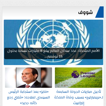
شووف
الأمم المتحدة: عدد سكان العالم يبلغ 8 مليارات نسمة بحلول
15 نوفمبر...
تأجيل مباريات الجولة السابعة
«فايز» بعد استجابة الرئيس
لـ«بريميرليج» بسبب وفاة الملكة
السيسي لعلاجه: «قلبي رجع
إليزابيث
كأنه جديد»