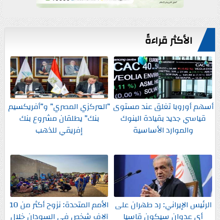
الأكثر قراءةً
أسهم أوروبا تغلق عند مستوى
”المركزي المصري” و”أفريكسيم
قياسي جديد بقيادة البنوك
بنك” يطلقان مشروع بنك
والموارد الأساسية
إفريقي للذهب
الرئيس الإيراني: رد طهران على
الأمم المتحدة: نزوح أكثر من 10
أي عدوان سيكون قاسيا
آلاف شخص في السودان خلال