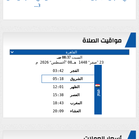
3...
مواقيت الصلاة
السبت
08:37 صـ
23
صفر
1448 هـ
08
أغسطس
2026 م
الفجر
03:42
الشروق
05:18
الظهر
12:01
مصر
العصر
15:38
المغرب
18:43
العشاء
20:09
أسعار العملات