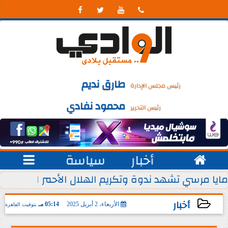




طارق نديم
رئيس مجلس الإدارة
محمود نفادي
رئيس التحرير

أخبار
سياسة

 يوليو من كل عام
مايا مرسي تشهد ندوة وتكريم الهلال الأحمر المصري ل
أخبار
الأربعاء، 2 أبريل 2025
05:14 مـ
بتوقيت القاهرة
2025-04-02 17:14:30