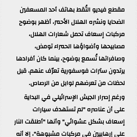
مقطع فيديو التُقط بهاتف أحد المسعفين
الضحايا ونشره الهلال الأحمر، أظهر بوضوح
مركبات إسعاف تحمل شعارات الهلال،
مصابيحها وأضواؤها الحمراء تومض،
وصافراتها تُسمع بوضوح، بينما كان أفرادها
يرتدون سترات فوسفورية تعرّف عنهم، قبل
لحظات من تعرضهم لوابل من الرصاص.
ورغم إصرار الجيش الإسرائيلي في البداية
على أن عناصره "لم تستهدف سيارات
إسعاف بشكل عشوائي" وأنها "أطلقت النار
على إرهابيين في مركبات مشبوهة"، إلا أنه