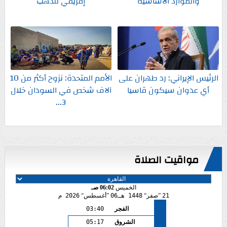
والموارد الأساسية
إفريقي للذهب
الرئيس الإيراني: رد طهران على
الأمم المتحدة: نزوح أكثر من 10
أي عدوان سيكون قاسيا
آلاف شخص في السودان خلال
3...
مواقيت الصلاة
الخميس
06:02 صـ
21
صفر
1448 هـ
06
أغسطس
2026 م
الفجر
03:40
الشروق
05:17