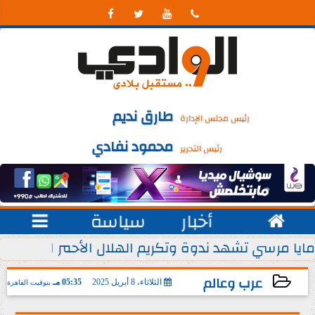




طارق نديم
رئيس مجلس الإدارة
محمود نفادي
رئيس التحرير

أخبار
سياسة

 يوليو من كل عام
مايا مرسي تشهد ندوة وتكريم الهلال الأحمر المصري ل
عرب وعالم
الثلاثاء، 8 أبريل 2025
05:35 مـ
بتوقيت القاهرة
2025-04-08 17:35:37