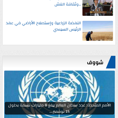
..وثقافة الغش
النهضة الزراعية وإستصلاح الأراضي في عهد
الرئيس السيسي
شووف
الأمم المتحدة: عدد سكان العالم يبلغ 8 مليارات نسمة بحلول
15 نوفمبر...