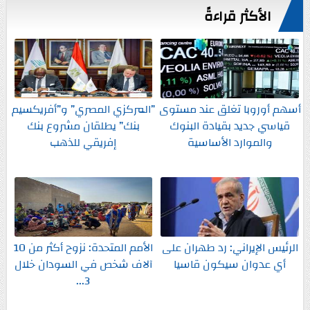
الأكثر قراءةً
أسهم أوروبا تغلق عند مستوى
”المركزي المصري” و”أفريكسيم
قياسي جديد بقيادة البنوك
بنك” يطلقان مشروع بنك
والموارد الأساسية
إفريقي للذهب
الرئيس الإيراني: رد طهران على
الأمم المتحدة: نزوح أكثر من 10
أي عدوان سيكون قاسيا
آلاف شخص في السودان خلال
3...