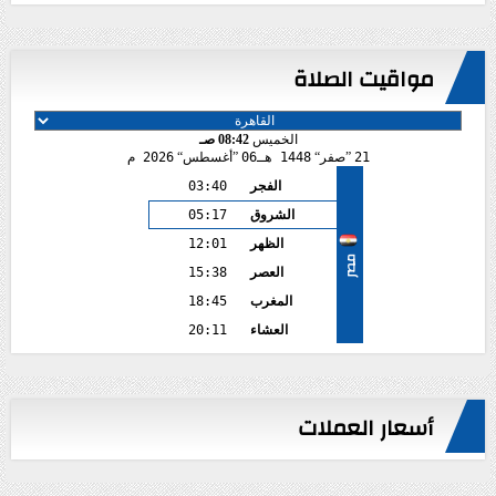
مواقيت الصلاة
الخميس
08:42 صـ
21
صفر
1448 هـ
06
أغسطس
2026 م
الفجر
03:40
الشروق
05:17
الظهر
12:01
مصر
العصر
15:38
المغرب
18:45
العشاء
20:11
أسعار العملات