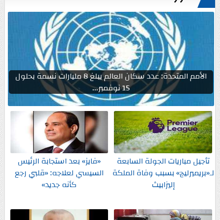
الأمم المتحدة: عدد سكان العالم يبلغ 8 مليارات نسمة بحلول
15 نوفمبر...
تأجيل مباريات الجولة السابعة
«فايز» بعد استجابة الرئيس
لـ«بريميرليج» بسبب وفاة الملكة
السيسي لعلاجه: «قلبي رجع
إليزابيث
كأنه جديد»