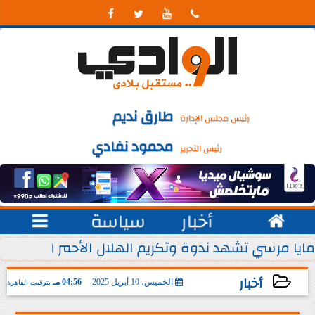




طارق نديم
رئيس مجلس الإدارة
محمود نفادي
رئيس التحرير

أخبار
سياسة

 يوليو من كل عام
مايا مرسي تشهد ندوة وتكريم الهلال الأحمر المصري ل
أخبار
الخميس، 10 أبريل 2025
04:56 مـ
بتوقيت القاهرة
2025-04-10 16:56:55