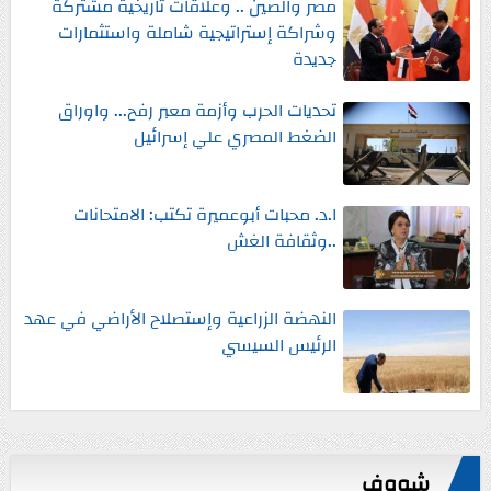
مصر والصين .. وعلاقات تاريخية مشتركة
وشراكة إستراتيجية شاملة واستثمارات
جديدة
تحديات الحرب وأزمة معبر رفح... واوراق
الضغط المصري علي إسرائيل
ا.د. محبات أبوعميرة تكتب: الامتحانات
..وثقافة الغش
النهضة الزراعية وإستصلاح الأراضي في عهد
الرئيس السيسي
شووف