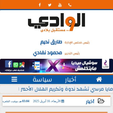




طارق نديم
رئيس مجلس الإدارة
محمود نفادي
رئيس التحرير

أخبار
سياسة

 يوليو من كل عام
مايا مرسي تشهد ندوة وتكريم الهلال الأحمر المصري ل
أخبار
الأربعاء، 16 أبريل 2025
03:04 مـ
بتوقيت القاهرة
2025-04-16 15:04:57