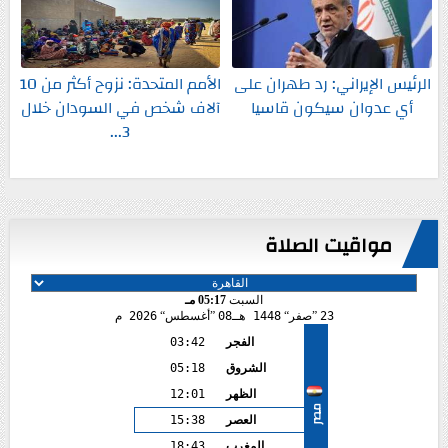
الرئيس الإيراني: رد طهران على
الأمم المتحدة: نزوح أكثر من 10
أي عدوان سيكون قاسيا
آلاف شخص في السودان خلال
3...
مواقيت الصلاة
السبت
05:17 مـ
23
صفر
1448 هـ
08
أغسطس
2026 م
الفجر
03:42
الشروق
05:18
الظهر
12:01
مصر
العصر
15:38
المغرب
18:43