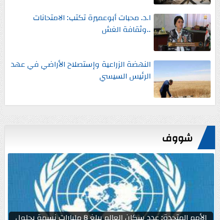
ا.د. محبات أبوعميرة تكتب: الامتحانات
..وثقافة الغش
النهضة الزراعية وإستصلاح الأراضي في عهد
الرئيس السيسي
شووف
الأمم المتحدة: عدد سكان العالم يبلغ 8 مليارات نسمة بحلول