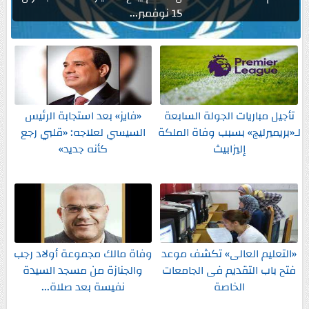
15 نوفمبر...
تأجيل مباريات الجولة السابعة
«فايز» بعد استجابة الرئيس
لـ«بريميرليج» بسبب وفاة الملكة
السيسي لعلاجه: «قلبي رجع
إليزابيث
كأنه جديد»
«التعليم العالى» تكشف موعد
وفاة مالك مجموعة أولاد رجب
فتح باب التقديم فى الجامعات
والجنازة من مسجد السيدة
الخاصة
نفيسة بعد صلاة...