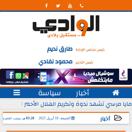




طارق نديم
رئيس مجلس الإدارة
محمود نفادي
رئيس التحرير

أخبار
سياسة

 يوليو من كل عام
مايا مرسي تشهد ندوة وتكريم الهلال الأحمر المصري ل
أخبار
الجمعة، 18 أبريل 2025
03:28 مـ
بتوقيت القاهرة
2025-04-18 15:28:58