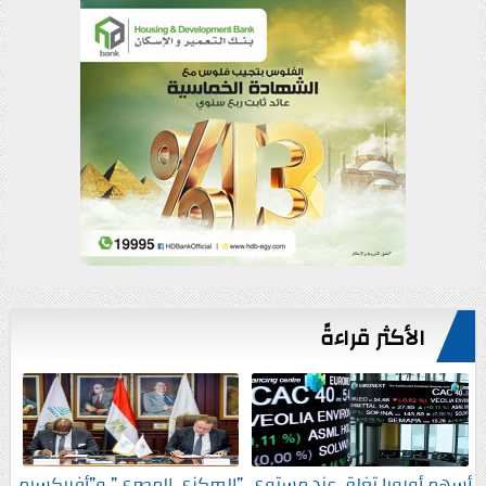
الأكثر قراءةً
أسهم أوروبا تغلق عند مستوى
”المركزي المصري” و”أفريكسيم