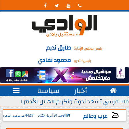




طارق نديم
رئيس مجلس الإدارة
محمود نفادي
رئيس التحرير

أخبار
سياسة

 يوليو من كل عام
مايا مرسي تشهد ندوة وتكريم الهلال الأحمر المصري ل
عرب وعالم
الأحد، 20 أبريل 2025
04:17 مـ
بتوقيت القاهرة
2025-04-20 16:17:20