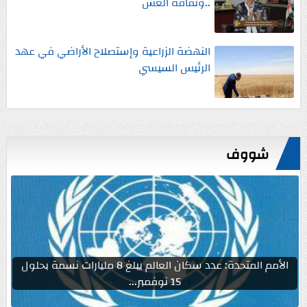
..وثقافة الغش
النهضة الزراعية وإستصلاح الأراضي في عهد
الرئيس السيسي
شووف
الأمم المتحدة: عدد سكان العالم يبلغ 8 مليارات نسمة بحلول
15 نوفمبر...