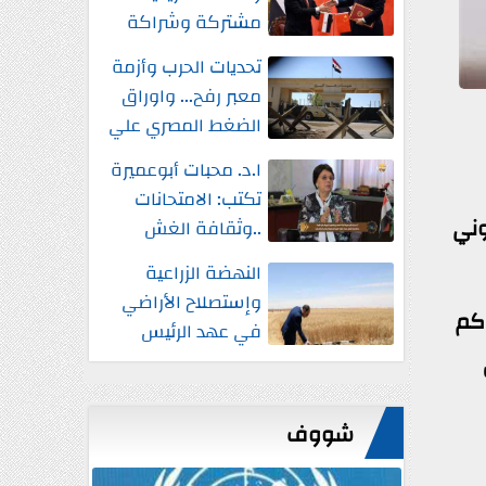
مشتركة وشراكة
إستراتيجية شاملة
تحديات الحرب وأزمة
واستثمارات جديدة
معبر رفح... واوراق
الضغط المصري علي
إسرائيل
ا.د. محبات أبوعميرة
تكتب: الامتحانات
وني
..وثقافة الغش
النهضة الزراعية
وإستصلاح الأراضي
"كم
في عهد الرئيس
السيسي
شووف