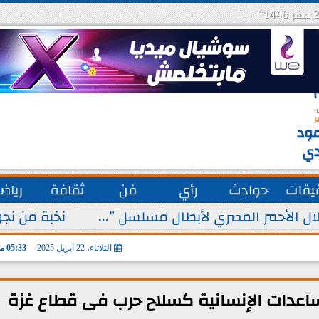
هـ
س
ة
ق
ر
ود
دي
يقات
حوادث
رأي
فن
ثقافة
رياض
ل الأحمر المصري لأبطال مسلسل ”...
نخبة من نجو
الثلاثاء، 22 أبريل 2025
05:33 مـ
لمساعدات الإنسانية كسلاح حرب فى قطاع غزة