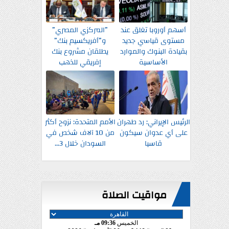
أسهم أوروبا تغلق عند
”المركزي المصري”
مستوى قياسي جديد
و”أفريكسيم بنك”
بقيادة البنوك والموارد
يطلقان مشروع بنك
الأساسية
إفريقي للذهب
الرئيس الإيراني: رد طهران
الأمم المتحدة: نزوح أكثر
على أي عدوان سيكون
من 10 آلاف شخص في
قاسيا
السودان خلال 3...
مواقيت الصلاة
الخميس
09:36 مـ