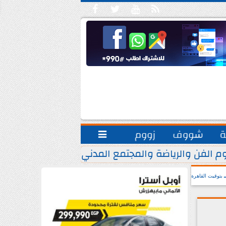





ة
شووف
زووم

م الفن والرياضة والمجتمع المدني.. يشاركون مبادرة ”
بتوقيت القاهرة