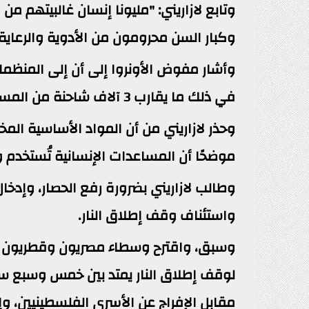
وتابع لازاريني: "مليونا إنسان غالبيتهم 
وكبار السن محرومون من الأدوية والرعاية 
وأشار مفوض الأونروا إلى أن إلى المنظمات
في ذلك ما يقارب 3 آلاف شاحنة من المساعدات المنقذة للحياة تابعة لأونروا.
وحذر لازاريني من أن المواد الأساسية ال
موضحًا أن المساعدات الإنسانية تُستخدم
وطالب لازاريني بضرورة رفع الحصار، وإدخال
واستئناف وقف إطلاق النار.
وسبق، واقترح وسطاء مصريون وقطريون صي
لوقف إطلاق النار يمتد بين خمس وسبع سنو
مقابل الإفراج عن الأسرى الفلسطينيين، وإ