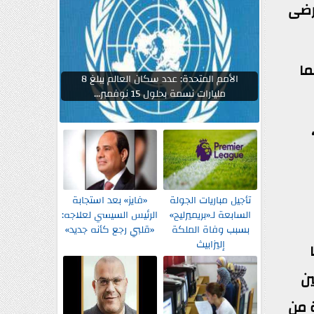
مرضى
ما
الأمم المتحدة: عدد سكان العالم يبلغ 8
مليارات نسمة بحلول 15 نوفمبر...
تأجيل مباريات الجولة
«فايز» بعد استجابة
السابعة لـ«بريميرليج»
الرئيس السيسي لعلاجه:
بسبب وفاة الملكة
«قلبي رجع كأنه جديد»
إليزابيث
ين
ة من