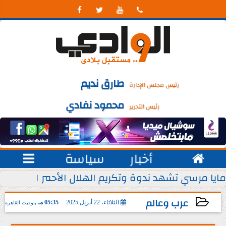




طارق نديم
رئيس مجلس الإدارة
محمود نفادي
رئيس التحرير

أخبار
سياسة

 يوليو من كل عام
مايا مرسي تشهد ندوة وتكريم الهلال الأحمر المصري ل
عرب وعالم
الثلاثاء، 22 أبريل 2025
05:35 مـ
بتوقيت القاهرة
2025-04-22 17:35:29