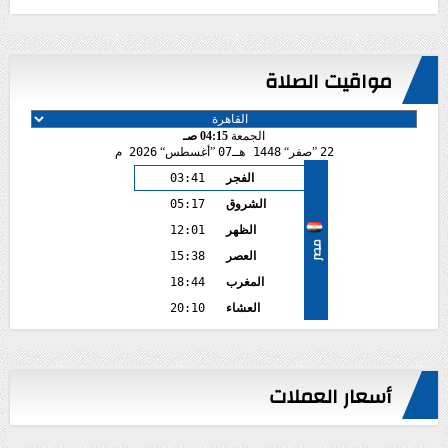
مواقيت الصلاة
الجمعة
04:15 صـ
22
صفر
1448 هـ
07
أغسطس
2026 م
الفجر
03:41
الشروق
05:17
الظهر
12:01
مصر
العصر
15:38
المغرب
18:44
العشاء
20:10
أسعار العملات