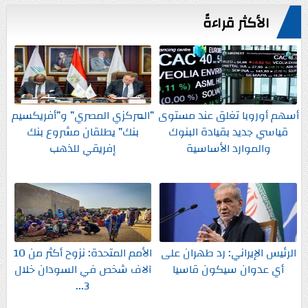
الأكثر قراءةً
أسهم أوروبا تغلق عند مستوى
”المركزي المصري” و”أفريكسيم
قياسي جديد بقيادة البنوك
بنك” يطلقان مشروع بنك
والموارد الأساسية
إفريقي للذهب
الرئيس الإيراني: رد طهران على
الأمم المتحدة: نزوح أكثر من 10
أي عدوان سيكون قاسيا
آلاف شخص في السودان خلال
3...