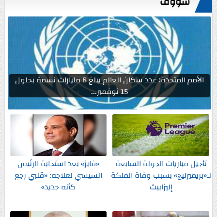
شووف
الأمم المتحدة: عدد سكان العالم يبلغ 8 مليارات نسمة بحلول
15 نوفمبر...
تأجيل مباريات الجولة السابعة
«فايز» بعد استجابة الرئيس
لـ«بريميرليج» بسبب وفاة الملكة
السيسي لعلاجه: «قلبي رجع
إليزابيث
كأنه جديد»