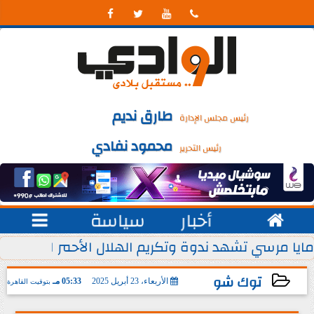




طارق نديم
رئيس مجلس الإدارة
محمود نفادي
رئيس التحرير

أخبار
سياسة

 يوليو من كل عام
مايا مرسي تشهد ندوة وتكريم الهلال الأحمر المصري ل
توك شو
الأربعاء، 23 أبريل 2025
05:33 مـ
بتوقيت القاهرة
2025-04-23 17:33:13