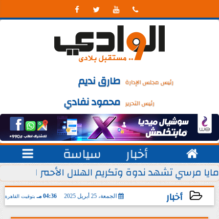




طارق نديم
رئيس مجلس الإدارة
محمود نفادي
رئيس التحرير

أخبار
سياسة

 يوليو من كل عام
مايا مرسي تشهد ندوة وتكريم الهلال الأحمر المصري ل
أخبار
الجمعة، 25 أبريل 2025
04:36 مـ
بتوقيت القاهرة
2025-04-25 16:36:47