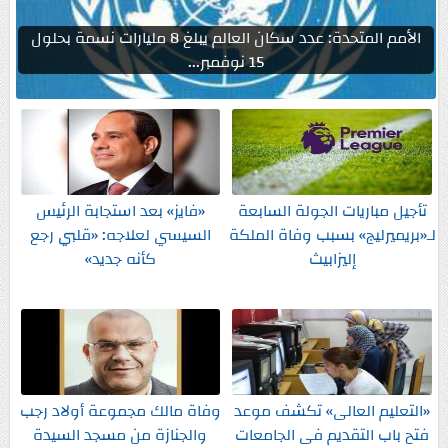
الأمم المتحدة: عدد سكان العالم يبلغ 8 مليارات نسمة بحلول
15 نوفمبر...
تأجيل مباريات الجولة السابعة
«فايز» بعد استجابة الرئيس
لـ«بريميرليج» بسبب وفاة الملكة
السيسي لعلاجه: «قلبي رجع
إليزابيث
كأنه جديد»
«التعليم العالى» تكشف موعد
وفاة مالك مجموعة أولاد رجب
فتح باب التقديم فى الجامعات
والجنازة من مسجد السيدة