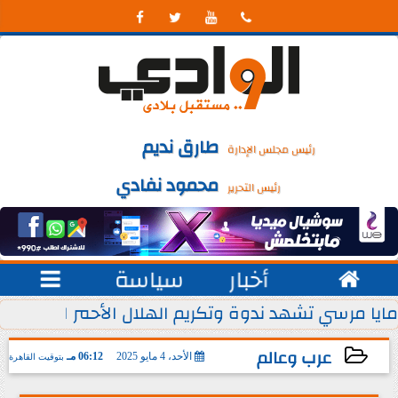




طارق نديم
رئيس مجلس الإدارة
محمود نفادي
رئيس التحرير

أخبار
سياسة

 يوليو من كل عام
مايا مرسي تشهد ندوة وتكريم الهلال الأحمر المصري ل
عرب وعالم
الأحد، 4 مايو 2025
06:12 مـ
بتوقيت القاهرة
2025-05-04 18:12:07