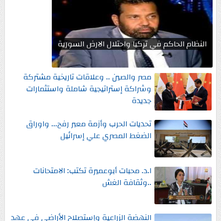
النظام الحاكم في تركيا واحتلال الارض السورية
مصر والصين .. وعلاقات تاريخية مشتركة
وشراكة إستراتيجية شاملة واستثمارات
جديدة
تحديات الحرب وأزمة معبر رفح... واوراق
الضغط المصري علي إسرائيل
ا.د. محبات أبوعميرة تكتب: الامتحانات
..وثقافة الغش
النهضة الزراعية وإستصلاح الأراضي في عهد