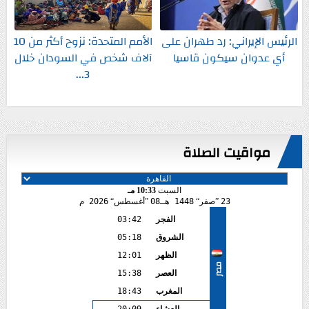
الرئيس الإيراني: رد طهران على
الأمم المتحدة: نزوح أكثر من 10
أي عدوان سيكون قاسيا
آلاف شخص في السودان خلال
3...
مواقيت الصلاة
السبت
10:33 مـ
23
صفر
1448 هـ
08
أغسطس
2026 م
الفجر
03:42
الشروق
05:18
الظهر
12:01
مصر
العصر
15:38
المغرب
18:43
العشاء
20:09