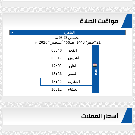
مواقيت الصلاة
الخميس
08:02 مـ
21
صفر
1448 هـ
06
أغسطس
2026 م
الفجر
03:40
الشروق
05:17
الظهر
12:01
مصر
العصر
15:38
المغرب
18:45
العشاء
20:11
أسعار العملات