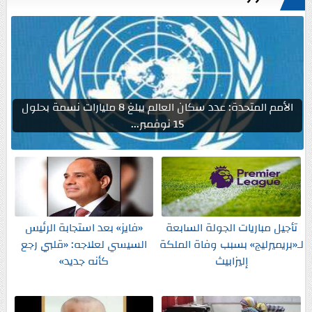
الأمم المتحدة: عدد سكان العالم يبلغ 8 مليارات نسمة بحلول
15 نوفمبر...
تأجيل مباريات الجولة السابعة
«فايز» بعد استجابة الرئيس
لـ«بريميرليج» بسبب وفاة الملكة
السيسي لعلاجه: «قلبي رجع
إليزابيث
كأنه جديد»