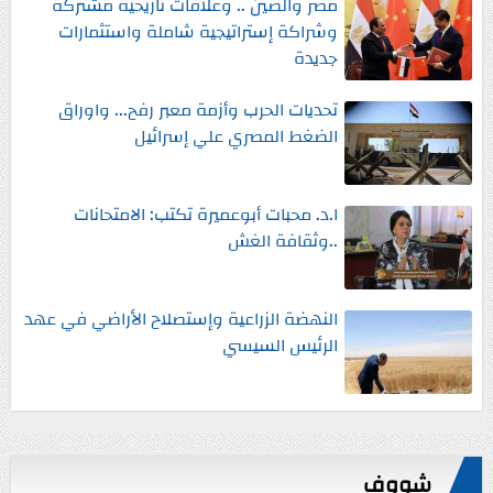
مصر والصين .. وعلاقات تاريخية مشتركة
وشراكة إستراتيجية شاملة واستثمارات
جديدة
تحديات الحرب وأزمة معبر رفح... واوراق
الضغط المصري علي إسرائيل
ا.د. محبات أبوعميرة تكتب: الامتحانات
..وثقافة الغش
النهضة الزراعية وإستصلاح الأراضي في عهد
الرئيس السيسي
شووف