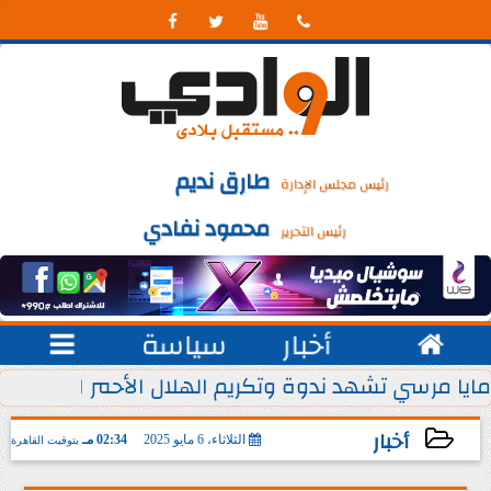




طارق نديم
رئيس مجلس الإدارة
محمود نفادي
رئيس التحرير

أخبار
سياسة

 يوليو من كل عام
مايا مرسي تشهد ندوة وتكريم الهلال الأحمر المصري ل
أخبار
الثلاثاء، 6 مايو 2025
02:34 مـ
بتوقيت القاهرة
2025-05-06 14:34:48