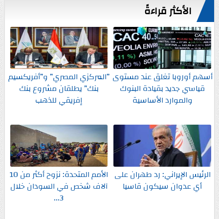
الأكثر قراءةً
أسهم أوروبا تغلق عند مستوى
”المركزي المصري” و”أفريكسيم
قياسي جديد بقيادة البنوك
بنك” يطلقان مشروع بنك
والموارد الأساسية
إفريقي للذهب
الرئيس الإيراني: رد طهران على
الأمم المتحدة: نزوح أكثر من 10
أي عدوان سيكون قاسيا
آلاف شخص في السودان خلال
3...