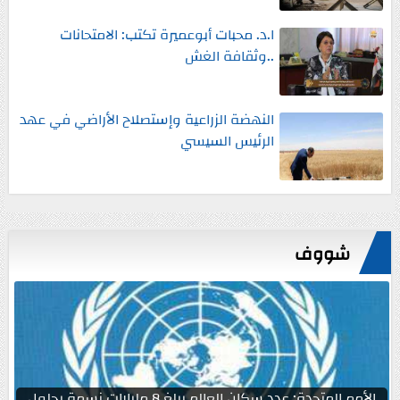
ا.د. محبات أبوعميرة تكتب: الامتحانات
..وثقافة الغش
النهضة الزراعية وإستصلاح الأراضي في عهد
الرئيس السيسي
شووف
الأمم المتحدة: عدد سكان العالم يبلغ 8 مليارات نسمة بحلول