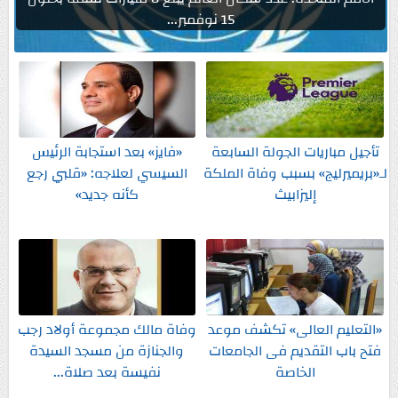
15 نوفمبر...
تأجيل مباريات الجولة السابعة
«فايز» بعد استجابة الرئيس
لـ«بريميرليج» بسبب وفاة الملكة
السيسي لعلاجه: «قلبي رجع
إليزابيث
كأنه جديد»
«التعليم العالى» تكشف موعد
وفاة مالك مجموعة أولاد رجب
فتح باب التقديم فى الجامعات
والجنازة من مسجد السيدة
الخاصة
نفيسة بعد صلاة...