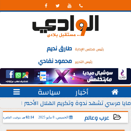




طارق نديم
رئيس مجلس الإدارة
محمود نفادي
رئيس التحرير

أخبار
سياسة

 يوليو من كل عام
مايا مرسي تشهد ندوة وتكريم الهلال الأحمر المصري ل
عرب وعالم
الخميس، 8 مايو 2025
02:14 مـ
بتوقيت القاهرة
2025-05-08 14:14:16