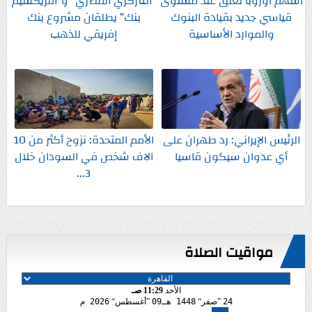
أسهم أوروبا تغلق عند مستوى
”المركزي المصري” و”أفريكسيم
قياسي جديد بقيادة البنوك
بنك” يطلقان مشروع بنك
والموارد الأساسية
إفريقي للذهب
الرئيس الإيراني: رد طهران على
الأمم المتحدة: نزوح أكثر من 10
أي عدوان سيكون قاسيا
آلاف شخص في السودان خلال
3...
مواقيت الصلاة
الأحد
11:29 صـ
24
صفر
1448 هـ
09
أغسطس
2026 م