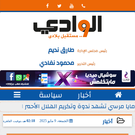




طارق نديم
رئيس مجلس الإدارة
محمود نفادي
رئيس التحرير

أخبار
سياسة

 يوليو من كل عام
مايا مرسي تشهد ندوة وتكريم الهلال الأحمر المصري ل
أخبار
الجمعة، 9 مايو 2025
02:18 مـ
بتوقيت القاهرة
2025-05-09 14:18:43