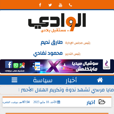




طارق نديم
رئيس مجلس الإدارة
محمود نفادي
رئيس التحرير

أخبار
سياسة

 يوليو من كل عام
مايا مرسي تشهد ندوة وتكريم الهلال الأحمر المصري ل
أخبار
الأحد، 18 مايو 2025
07:54 مـ
بتوقيت القاهرة
2025-05-18 19:54:25