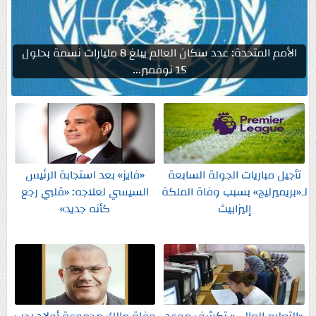
الأمم المتحدة: عدد سكان العالم يبلغ 8 مليارات نسمة بحلول
15 نوفمبر...
تأجيل مباريات الجولة السابعة
«فايز» بعد استجابة الرئيس
لـ«بريميرليج» بسبب وفاة الملكة
السيسي لعلاجه: «قلبي رجع
إليزابيث
كأنه جديد»
«التعليم العالى» تكشف موعد
وفاة مالك مجموعة أولاد رجب