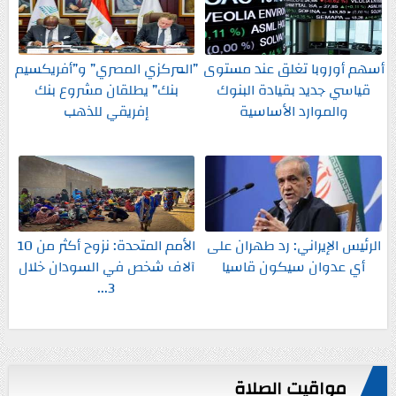
أسهم أوروبا تغلق عند مستوى
”المركزي المصري” و”أفريكسيم
قياسي جديد بقيادة البنوك
بنك” يطلقان مشروع بنك
والموارد الأساسية
إفريقي للذهب
الرئيس الإيراني: رد طهران على
الأمم المتحدة: نزوح أكثر من 10
أي عدوان سيكون قاسيا
آلاف شخص في السودان خلال
3...
مواقيت الصلاة