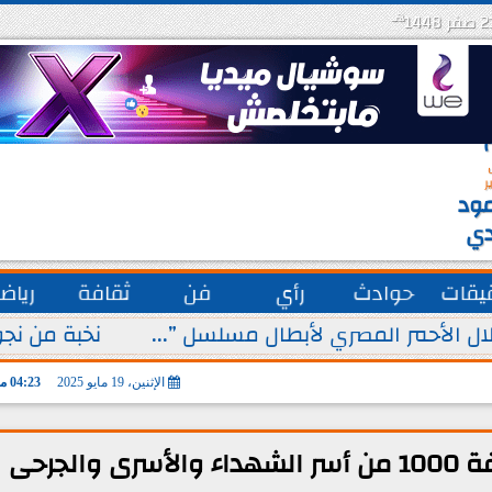
هـ
س
ة
ق
ر
ود
دي
يقات
حوادث
رأي
فن
ثقافة
رياض
ل الأحمر المصري لأبطال مسلسل ”...
نخبة من نجو
الإثنين، 19 مايو 2025
04:23 مـ
ملك السعودية يوجه باستضافة 1000 من أسر الشهداء والأسرى والجرحى