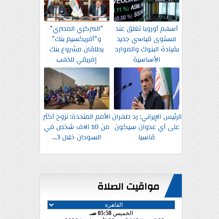
أسهم أوروبا تغلق عند
”المركزي المصري”
مستوى قياسي جديد
و”أفريكسيم بنك”
بقيادة البنوك والموارد
يطلقان مشروع بنك
الأساسية
إفريقي للذهب
الرئيس الإيراني: رد طهران
الأمم المتحدة: نزوح أكثر
على أي عدوان سيكون
من 10 آلاف شخص في
قاسيا
السودان خلال 3...
مواقيت الصلاة
الخميس
05:58 صـ