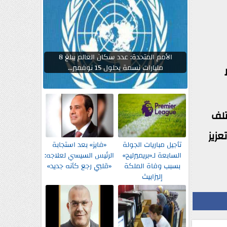
الأمم المتحدة: عدد سكان العالم يبلغ 8
مليارات نسمة بحلول 15 نوفمبر...
اجة من مختلف
زيز
تأجيل مباريات الجولة
«فايز» بعد استجابة
السابعة لـ«بريميرليج»
الرئيس السيسي لعلاجه:
بسبب وفاة الملكة
«قلبي رجع كأنه جديد»
إليزابيث