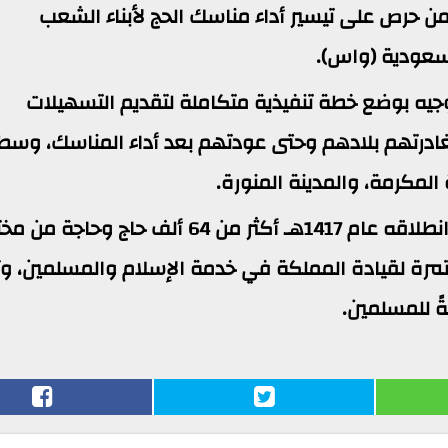
ة من حرص على تيسير أداء مناسك الحج لأبناء الشعب
لسعودية (واس).
توجيه بوضع خطة تنفيذية متكاملة لتقديم التسهيلات
مغادرتهم بلادهم وحتى عودتهم بعد أداء المناسك، وسط
مكرمة، والمدينة المنورة.
وأوضح آل الشيخ أن البرنامج استضاف منذ انطلاقه عام 1417هـ أكثر من 64 ألف حاج وح
رة لقيادة المملكة في خدمة الإسلام والمسلمين، وتع
ةً للمسلمين.