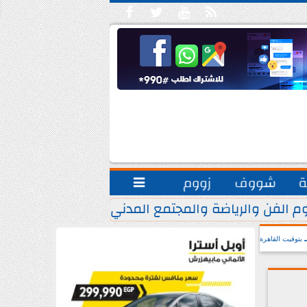





ة
شووف
زووم

م الفن والرياضة والمجتمع المدني.. يشاركون مبادرة ”
بتوقيت القاهرة