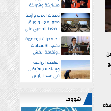
مشتركة وشراكة
إستراتيجية شاملة
تحديات الحرب وأزمة
واستثمارات جديدة
معبر رفح... واوراق
الضغط المصري علي
إسرائيل
ا.د. محبات أبوعميرة
تكتب: الامتحانات
..وثقافة الغش
ن بن عبدالعزيز آل سعود، اليوم الإثنين، باستضافة 1000 من
النهضة الزراعية
ج
وإستصلاح الأراضي
في عهد الرئيس
السيسي
شووف
هذه