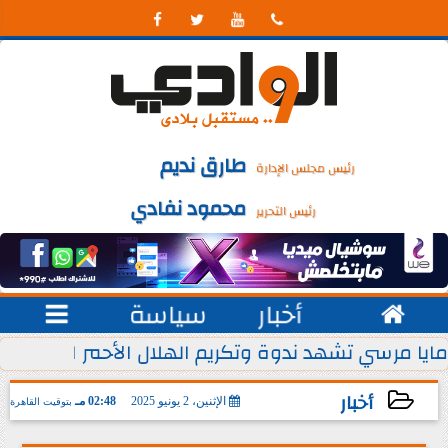




طارق نديم
رئيس مجلس الإدارة
محمود نفادي
رئيس التحرير

أخبار
سياسة

 يوليو من كل عام
مايا مرسي تشهد ندوة وتكريم الهلال الأحمر المصري ل
أخبار
الإثنين، 2 يونيو 2025
02:48 مـ
بتوقيت القاهرة
2025-06-02 14:48:03