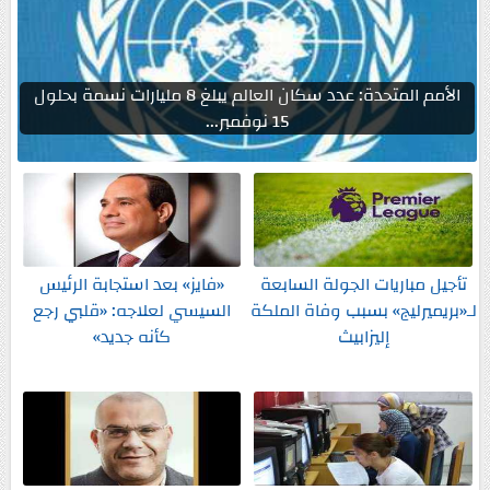
الأمم المتحدة: عدد سكان العالم يبلغ 8 مليارات نسمة بحلول
15 نوفمبر...
تأجيل مباريات الجولة السابعة
«فايز» بعد استجابة الرئيس
لـ«بريميرليج» بسبب وفاة الملكة
السيسي لعلاجه: «قلبي رجع
إليزابيث
كأنه جديد»