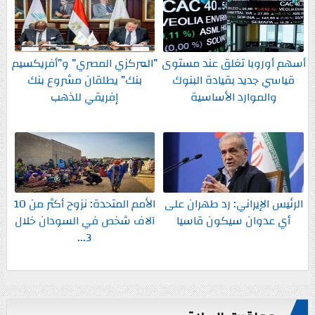
أسهم أوروبا تغلق عند مستوى
”المركزي المصري” و”أفريكسيم
قياسي جديد بقيادة البنوك
بنك” يطلقان مشروع بنك
والموارد الأساسية
إفريقي للذهب
الرئيس الإيراني: رد طهران على
الأمم المتحدة: نزوح أكثر من 10
أي عدوان سيكون قاسيا
آلاف شخص في السودان خلال
3...