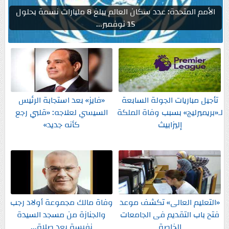
الأمم المتحدة: عدد سكان العالم يبلغ 8 مليارات نسمة بحلول
15 نوفمبر...
تأجيل مباريات الجولة السابعة
«فايز» بعد استجابة الرئيس
لـ«بريميرليج» بسبب وفاة الملكة
السيسي لعلاجه: «قلبي رجع
إليزابيث
كأنه جديد»
«التعليم العالى» تكشف موعد
وفاة مالك مجموعة أولاد رجب
فتح باب التقديم فى الجامعات
والجنازة من مسجد السيدة
الخاصة
نفيسة بعد صلاة...