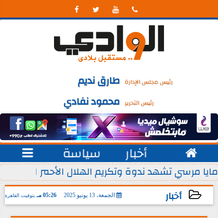




طارق نديم
رئيس مجلس الإدارة
محمود نفادي
رئيس التحرير

أخبار
سياسة

 يوليو من كل عام
مايا مرسي تشهد ندوة وتكريم الهلال الأحمر المصري ل
أخبار
الجمعة، 13 يونيو 2025
05:26 مـ
بتوقيت القاهرة
2025-06-13 17:26:22