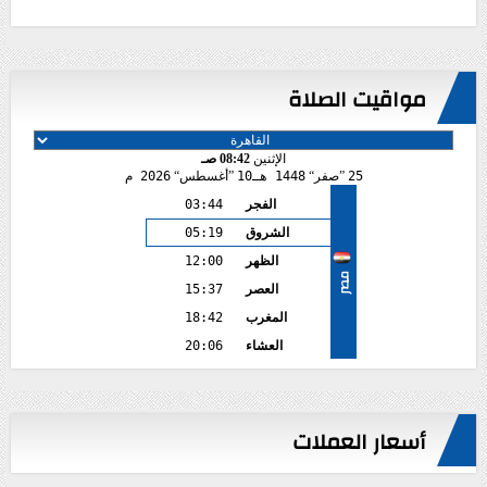
مواقيت الصلاة
الإثنين
08:42 صـ
25
صفر
1448 هـ
10
أغسطس
2026 م
الفجر
03:44
الشروق
05:19
الظهر
12:00
مصر
العصر
15:37
المغرب
18:42
العشاء
20:06
أسعار العملات