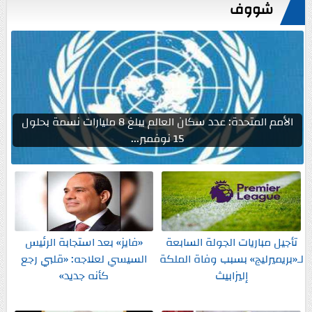
شووف
الأمم المتحدة: عدد سكان العالم يبلغ 8 مليارات نسمة بحلول
15 نوفمبر...
تأجيل مباريات الجولة السابعة
«فايز» بعد استجابة الرئيس
لـ«بريميرليج» بسبب وفاة الملكة
السيسي لعلاجه: «قلبي رجع
إليزابيث
كأنه جديد»