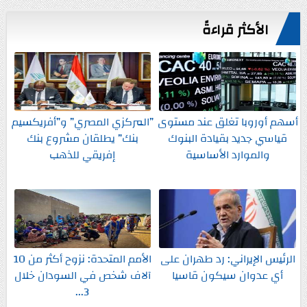
الأكثر قراءةً
أسهم أوروبا تغلق عند مستوى
”المركزي المصري” و”أفريكسيم
قياسي جديد بقيادة البنوك
بنك” يطلقان مشروع بنك
والموارد الأساسية
إفريقي للذهب
الرئيس الإيراني: رد طهران على
الأمم المتحدة: نزوح أكثر من 10
أي عدوان سيكون قاسيا
آلاف شخص في السودان خلال
3...