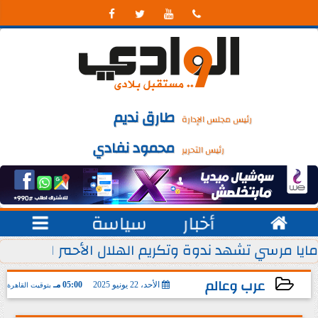




طارق نديم
رئيس مجلس الإدارة
محمود نفادي
رئيس التحرير

أخبار
سياسة

 يوليو من كل عام
مايا مرسي تشهد ندوة وتكريم الهلال الأحمر المصري ل
عرب وعالم
الأحد، 22 يونيو 2025
05:00 مـ
بتوقيت القاهرة
2025-06-22 17:00:44