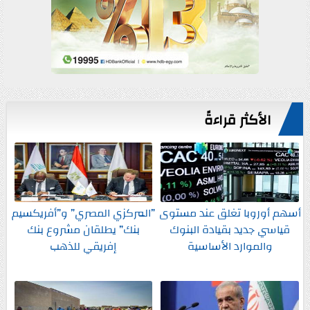
الأكثر قراءةً
أسهم أوروبا تغلق عند مستوى
”المركزي المصري” و”أفريكسيم
قياسي جديد بقيادة البنوك
بنك” يطلقان مشروع بنك
والموارد الأساسية
إفريقي للذهب