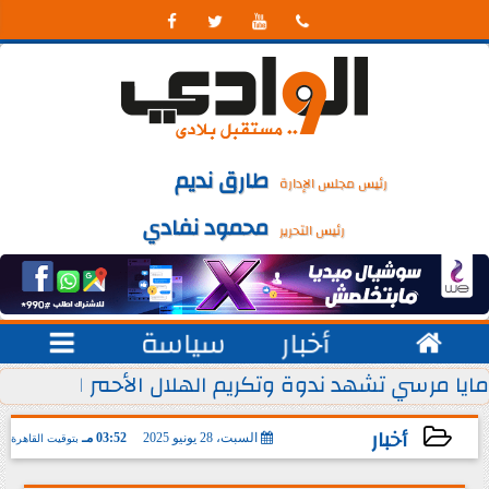




طارق نديم
رئيس مجلس الإدارة
محمود نفادي
رئيس التحرير

أخبار
سياسة

 يوليو من كل عام
مايا مرسي تشهد ندوة وتكريم الهلال الأحمر المصري ل
أخبار
السبت، 28 يونيو 2025
03:52 مـ
بتوقيت القاهرة
2025-06-28 15:52:35