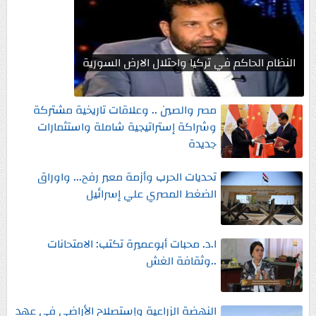
النظام الحاكم في تركيا واحتلال الارض السورية
مصر والصين .. وعلاقات تاريخية مشتركة
وشراكة إستراتيجية شاملة واستثمارات
جديدة
تحديات الحرب وأزمة معبر رفح... واوراق
الضغط المصري علي إسرائيل
ا.د. محبات أبوعميرة تكتب: الامتحانات
..وثقافة الغش
النهضة الزراعية وإستصلاح الأراضي في عهد