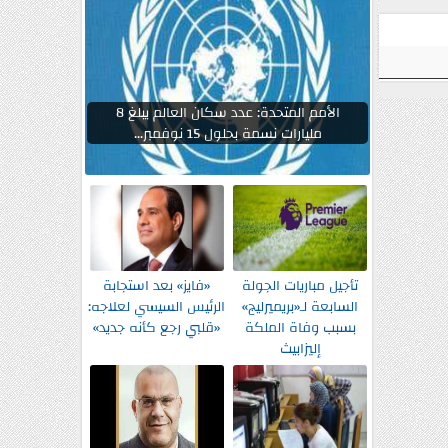
الأمم المتحدة: عدد سكان العالم يبلغ 8
مليارات نسمة بحلول 15 نوفمبر...
تأجيل مباريات الجولة
«فايز» بعد استجابة
السابعة لـ«بريميرليج»
الرئيس السيسي لعلاجه:
بسبب وفاة الملكة
«قلبي رجع كأنه جديد»
إليزابيث