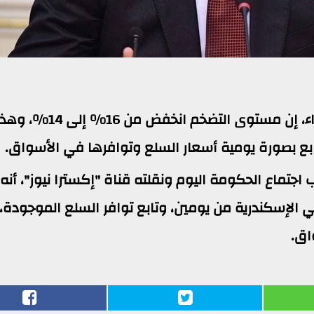
قال الدكتور مصطفى مدبولي، رئيس الوزراء، إن مستوى التضخم انخفض من 16% إلى 14
تابع بصورة يومية أسعار السلع وتوافرها في الأسواق.
ماع الحكومة اليوم ونقلته قناة "إكسترا نيوز"، أنه
في الإسكندرية من يومين، وتابع توافر السلع الموجودة،
اق.