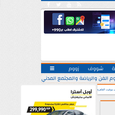





ة
شووف
زووم

م الفن والرياضة والمجتمع المدني.. يشاركون مبادرة ”
بتوقيت القاهرة