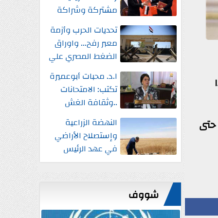
مشتركة وشراكة
إستراتيجية شاملة
تحديات الحرب وأزمة
واستثمارات جديدة
معبر رفح... واوراق
الضغط المصري علي
إسرائيل
ا.د. محبات أبوعميرة
%، وهذا
تكتب: الامتحانات
..وثقافة الغش
النهضة الزراعية
 حتى
وإستصلاح الأراضي
في عهد الرئيس
السيسي
شووف