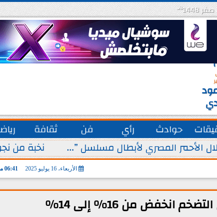
هـ
س
ة
ق
ر
ود
دي
يقات
حوادث
رأي
فن
ثقافة
رياض
ل الأحمر المصري لأبطال مسلسل ”...
نخبة من نجو
الأربعاء، 16 يوليو 2025
06:41 مـ
خم انخفض من 16% إلى 14%