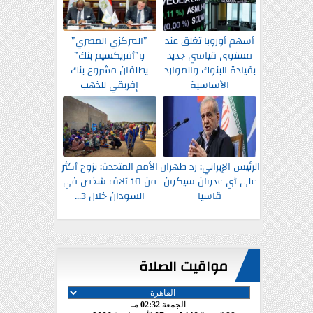
أسهم أوروبا تغلق عند
”المركزي المصري”
مستوى قياسي جديد
و”أفريكسيم بنك”
بقيادة البنوك والموارد
يطلقان مشروع بنك
الأساسية
إفريقي للذهب
الرئيس الإيراني: رد طهران
الأمم المتحدة: نزوح أكثر
على أي عدوان سيكون
من 10 آلاف شخص في
قاسيا
السودان خلال 3...
مواقيت الصلاة
الجمعة
02:32 مـ