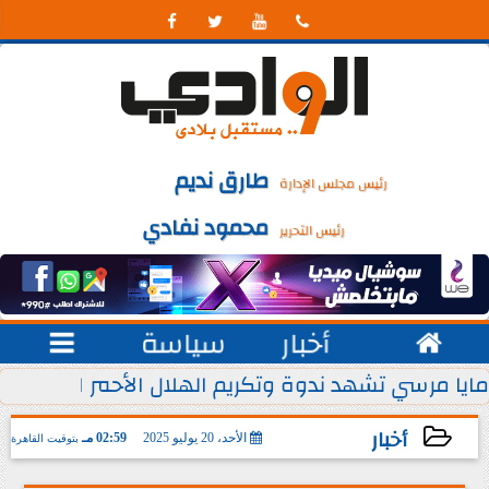




طارق نديم
رئيس مجلس الإدارة
محمود نفادي
رئيس التحرير

أخبار
سياسة

 يوليو من كل عام
مايا مرسي تشهد ندوة وتكريم الهلال الأحمر المصري ل
أخبار
الأحد، 20 يوليو 2025
02:59 مـ
بتوقيت القاهرة
2025-07-20 14:59:35