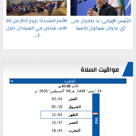
الرئيس الإيراني: رد طهران على
الأمم المتحدة: نزوح أكثر من 10
أي عدوان سيكون قاسيا
آلاف شخص في السودان خلال
3...
مواقيت الصلاة
الأحد
03:08 مـ
24
صفر
1448 هـ
09
أغسطس
2026 م
الفجر
03:43
الشروق
05:19
الظهر
12:01
مصر
العصر
15:37
المغرب
18:43