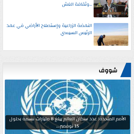
..وثقافة الغش
النهضة الزراعية وإستصلاح الأراضي في عهد
الرئيس السيسي
شووف
الأمم المتحدة: عدد سكان العالم يبلغ 8 مليارات نسمة بحلول
15 نوفمبر...