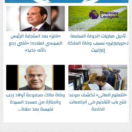
تأجيل مباريات الجولة السابعة
«فايز» بعد استجابة الرئيس
لـ«بريميرليج» بسبب وفاة الملكة
السيسي لعلاجه: «قلبي رجع
إليزابيث
كأنه جديد»
«التعليم العالى» تكشف موعد
وفاة مالك مجموعة أولاد رجب
فتح باب التقديم فى الجامعات
والجنازة من مسجد السيدة
الخاصة
نفيسة بعد صلاة...