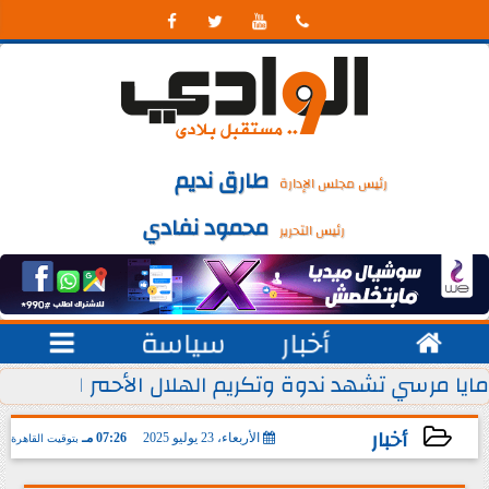




طارق نديم
رئيس مجلس الإدارة
محمود نفادي
رئيس التحرير

أخبار
سياسة

 يوليو من كل عام
مايا مرسي تشهد ندوة وتكريم الهلال الأحمر المصري ل
أخبار
الأربعاء، 23 يوليو 2025
07:26 مـ
بتوقيت القاهرة
2025-07-23 19:26:34