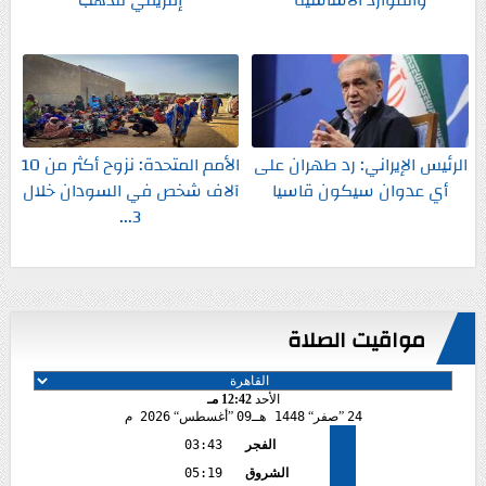
الرئيس الإيراني: رد طهران على
الأمم المتحدة: نزوح أكثر من 10
أي عدوان سيكون قاسيا
آلاف شخص في السودان خلال
3...
مواقيت الصلاة
الأحد
12:42 مـ
24
صفر
1448 هـ
09
أغسطس
2026 م
الفجر
03:43
الشروق
05:19