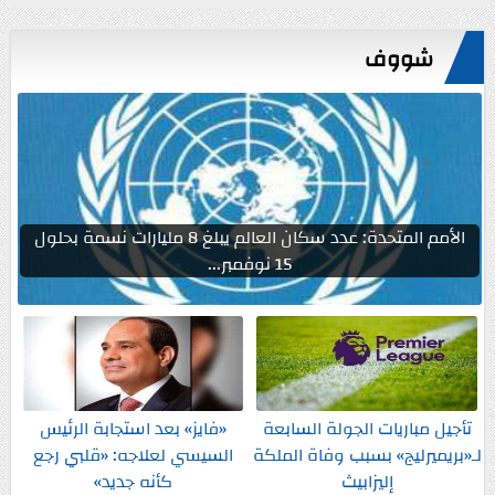
شووف
الأمم المتحدة: عدد سكان العالم يبلغ 8 مليارات نسمة بحلول
15 نوفمبر...
تأجيل مباريات الجولة السابعة
«فايز» بعد استجابة الرئيس
لـ«بريميرليج» بسبب وفاة الملكة
السيسي لعلاجه: «قلبي رجع
إليزابيث
كأنه جديد»