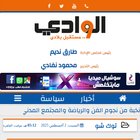




طارق نديم
رئيس مجلس الإدارة
محمود نفادي
رئيس التحرير

أخبار
سياسة

 مسلسل ”...
نخبة من نجوم الفن والرياضة والمجتمع المدني.. يشارك
توك شو
السبت، 2 أغسطس 2025
05:12 مـ
بتوقيت القاهرة
2025-08-02 17:12:42