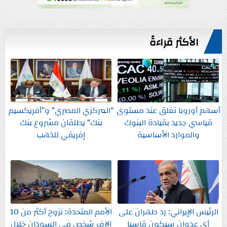
الأكثر قراءةً
أسهم أوروبا تغلق عند مستوى
”المركزي المصري” و”أفريكسيم
قياسي جديد بقيادة البنوك
بنك” يطلقان مشروع بنك
والموارد الأساسية
إفريقي للذهب
الرئيس الإيراني: رد طهران على
الأمم المتحدة: نزوح أكثر من 10
أي عدوان سيكون قاسيا
آلاف شخص في السودان خلال