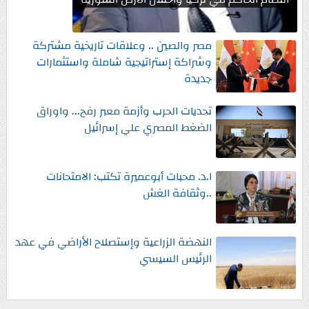
مصر والصين .. وعلاقات تاريخية مشتركة
وشراكة إستراتيجية شاملة واستثمارات
جديدة
تحديات الحرب وأزمة معبر رفح... واوراق
الضغط المصري علي إسرائيل
ا.د. محبات أبوعميرة تكتب: الامتحانات
..وثقافة الغش
النهضة الزراعية وإستصلاح الأراضي في عهد
الرئيس السيسي