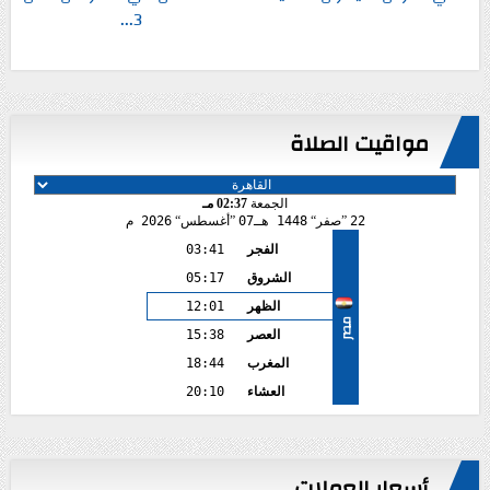
3...
مواقيت الصلاة
الجمعة
02:37 مـ
22
صفر
1448 هـ
07
أغسطس
2026 م
الفجر
03:41
الشروق
05:17
الظهر
12:01
مصر
العصر
15:38
المغرب
18:44
العشاء
20:10
أسعار العملات