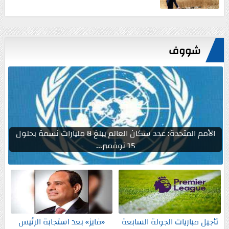
شووف
الأمم المتحدة: عدد سكان العالم يبلغ 8 مليارات نسمة بحلول
15 نوفمبر...
تأجيل مباريات الجولة السابعة
«فايز» بعد استجابة الرئيس