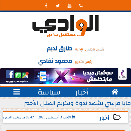




طارق نديم
رئيس مجلس الإدارة
محمود نفادي
رئيس التحرير

أخبار
سياسة

 يوليو من كل عام
مايا مرسي تشهد ندوة وتكريم الهلال الأحمر المصري ل
أخبار
الأحد، 3 أغسطس 2025
05:47 مـ
بتوقيت القاهرة
2025-08-03 17:47:48