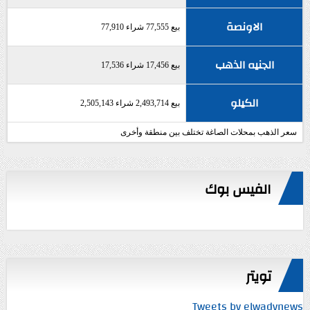
الاونصة
بيع 77,555 شراء 77,910
الجنيه الذهب
بيع 17,456 شراء 17,536
الكيلو
بيع 2,493,714 شراء 2,505,143
سعر الذهب بمحلات الصاغة تختلف بين منطقة وأخرى
الفيس بوك
تويتر
Tweets by elwadynews