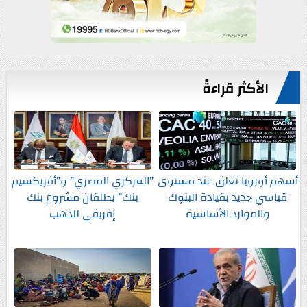
الأكثر قراءةً
أسهم أوروبا تغلق عند مستوى
”المركزي المصري” و”أفريكسيم
قياسي جديد بقيادة البنوك
بنك” يطلقان مشروع بنك
والموارد الأساسية
إفريقي للذهب