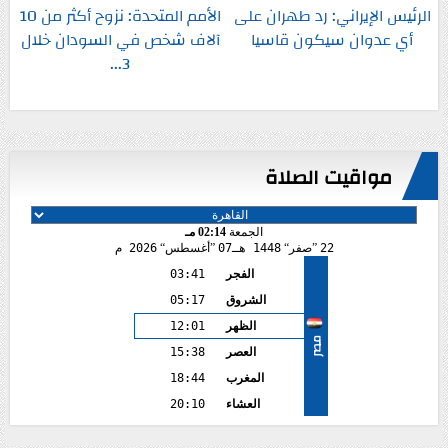
الرئيس الإيراني: رد طهران على
الأمم المتحدة: نزوح أكثر من 10
أي عدوان سيكون قاسيا
آلاف شخص في السودان خلال
3...
مواقيت الصلاة
الجمعة
02:14 مـ
22
صفر
1448 هـ
07
أغسطس
2026 م
الفجر
03:41
الشروق
05:17
الظهر
12:01
مصر
العصر
15:38
المغرب
18:44
العشاء
20:10