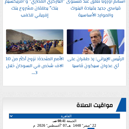
أسهم أوروبا تغلق عند مستوى
”المركزي المصري” و”أفريكسيم
قياسي جديد بقيادة البنوك
بنك” يطلقان مشروع بنك
والموارد الأساسية
إفريقي للذهب
الرئيس الإيراني: رد طهران على
الأمم المتحدة: نزوح أكثر من 10
أي عدوان سيكون قاسيا
آلاف شخص في السودان خلال
3...
مواقيت الصلاة
الجمعة
08:41 صـ
22
صفر
1448 هـ
07
أغسطس
2026 م