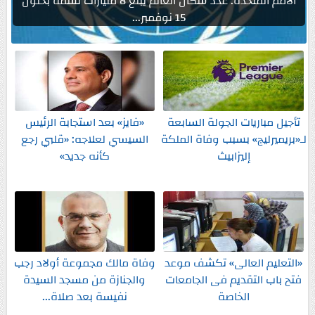
الأمم المتحدة: عدد سكان العالم يبلغ 8 مليارات نسمة بحلول
15 نوفمبر...
تأجيل مباريات الجولة السابعة
«فايز» بعد استجابة الرئيس
لـ«بريميرليج» بسبب وفاة الملكة
السيسي لعلاجه: «قلبي رجع
إليزابيث
كأنه جديد»
«التعليم العالى» تكشف موعد
وفاة مالك مجموعة أولاد رجب
فتح باب التقديم فى الجامعات
والجنازة من مسجد السيدة
الخاصة
نفيسة بعد صلاة...