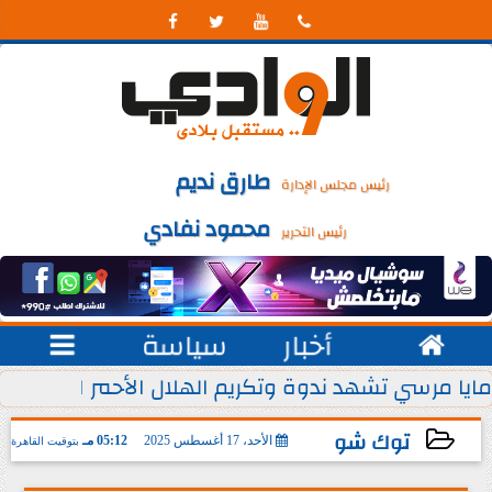




طارق نديم
رئيس مجلس الإدارة
محمود نفادي
رئيس التحرير

أخبار
سياسة

 يوليو من كل عام
مايا مرسي تشهد ندوة وتكريم الهلال الأحمر المصري ل
توك شو
الأحد، 17 أغسطس 2025
05:12 مـ
بتوقيت القاهرة
2025-08-17 17:12:07